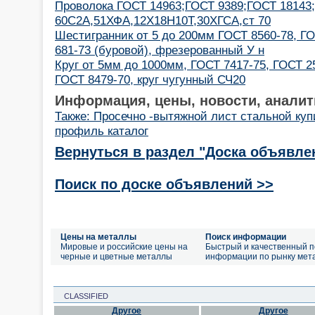
Проволока ГОСТ 14963;ГОСТ 9389;ГОСТ 18143;
60С2А,51ХФА,12Х18Н10Т,30ХГСА,ст 70
Шестигранник от 5 до 200мм ГОСТ 8560-78, ГО
681-73 (буровой), фрезерованный У н
Круг от 5мм до 1000мм, ГОСТ 7417-75, ГОСТ 2
ГОСТ 8479-70, круг чугунный СЧ20
Информация, цены, новости, аналит
Также: Просечно -вытяжной лист стальной ку
профиль каталог
Вернуться в раздел "Доска объявле
Поиск по доске объявлений >>
Цены на металлы
Поиск информации
Мировые и российские цены на
Быстрый и качественный п
черные и цветные металлы
информации по рынку мет
CLASSIFIED
Другое
Другое