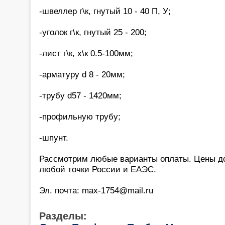
-швеллер г\к, гнутый 10 - 40 П, У;
-уголок г\к, гнутый 25 - 200;
-лист г\к, х\к 0.5-100мм;
-арматуру d 8 - 20мм;
-трубу d57 - 1420мм;
-профильную трубу;
-шпунт.
Рассмотрим любые варианты оплаты. Цены до
любой точки России и ЕАЭС.
Эл. почта: max-1754@mail.ru
Разделы: