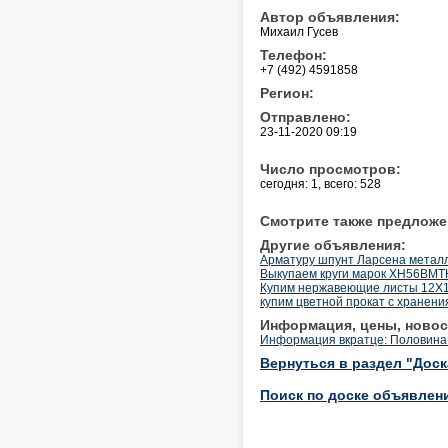
Автор объявления:
Михаил Гусев
Телефон:
+7 (492) 4591858
Регион:
Отправлено:
23-11-2020 09:19
Число просмотров:
сегодня: 1, всего: 528
Смотрите также предложе
Другие объявления:
Арматуру шпунт Ларсена метал
Выкупаем круги марок ХН56ВМТ
Купим нержавеющие листы 12Х18
купим цветной прокат с хранени
Информация, цены, новос
Информация вкратце: Половина
Вернуться в раздел "Дос
Поиск по доске объявлен