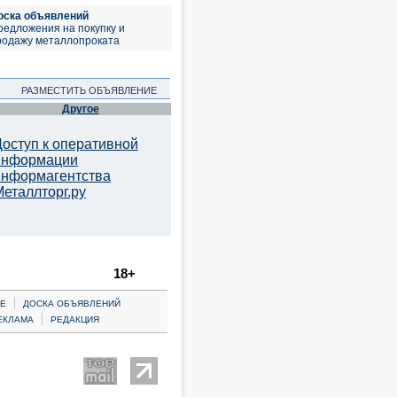
оска объявлений
редложения на покупку и
родажу металлопроката
РАЗМЕСТИТЬ ОБЪЯВЛЕНИЕ
Другое
Доступ к оперативной
информации
информагентства
Металлторг.ру
18+
|
Е
ДОСКА ОБЪЯВЛЕНИЙ
|
ЕКЛАМА
РЕДАКЦИЯ