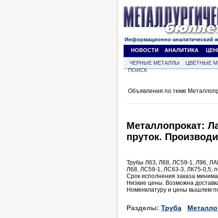
Информационно-аналитический 
НОВОСТИ
АНАЛИТИКА
ЦЕН
ЧЕРНЫЕ МЕТАЛЛЫ
ЦВЕТНЫЕ М
ПОИСК
Объявления по теме Металлопр
Металлопрокат: Ла
пруток. Производи
Трубы Л63, Л68, ЛС59-1, Л96, Л
Л68, ЛС59-1, ЛС63-3, ЛК75-0,5; п
Срок исполнения заказа миним
Низкие цены. Возможна доставк
Номенклатуру и цены вышлем по
Разделы:
Труба
Металло