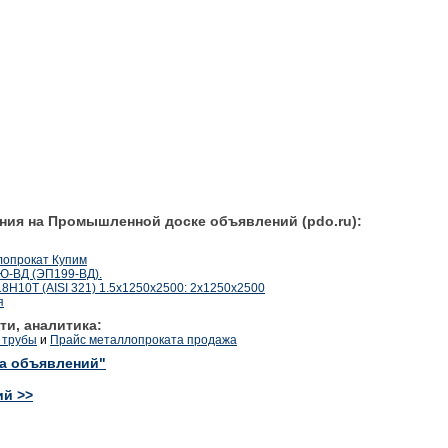
ния на Промышленной доске объявлений (pdo.ru):
лопрокат Купим
Ю-ВД (ЭП199-ВД).
Н10Т (AISI 321) 1.5х1250х2500: 2х1250х2500
я
ти, аналитика:
 трубы
и
Прайс металлопроката продажа
ка объявлений"
ий >>