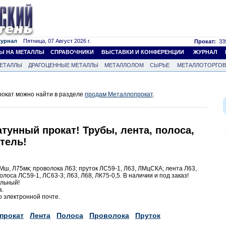
журнал
Пятница, 07 Август 2026 г.
Прокат:
339
Ы НА МЕТАЛЛЫ
СПРАВОЧНИКИ
ВЫСТАВКИ И КОНФЕРЕНЦИИ
ЖУРНАЛ
ЕТАЛЛЫ
ДРАГОЦЕННЫЕ МЕТАЛЛЫ
МЕТАЛЛОЛОМ
СЫРЬЕ
МЕТАЛЛОТОРГО
окат можно найти в разделе
продам Металлопрокат
.
тунный прокат! Трубы, лента, полоса,
тель!
АМш, Л75мк; проволока Л63; пруток ЛС59-1, Л63, ЛМцСКА; лента Л63,
олоса ЛС59-1, ЛС63-3; Л63, Л68, ЛК75-0,5. В наличии и под заказ!
альный!
а.
 электронной почте.
прокат
Лента
Полоса
Проволока
Пруток