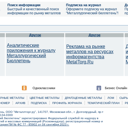
Поиск информации
Подписка на журнал
Д
а
Быстрый и качественный поиск
Оформите подписку на журнал
П
информации по рынку металлов
"Металлургический бюллетень"!
п
Другое
Другое
Аналитические
Реклама на рынке
приложения к журналу
металлов на ресурсах
Металлургический
информагентства
Бюллетень
MetalTorg.Ru
Одноклассники
Бизнес Онлайн
|
|
|
|
ЕРНЫЕ МЕТАЛЛЫ
ЦВЕТНЫЕ МЕТАЛЛЫ
ДРАГОЦЕННЫЕ МЕТАЛЛЫ
ЛОМ
CЫРЬ
|
|
|
|
|
НОМЕР
АРХИВ
ПОДПИСКА
ПРОФИЛЬ ЖУРНАЛА
ТЕМАТИЧЕСКИЙ ПЛАН
Р
ь, ООО "Металлторг.ру", 141707, Московская обл., г. Долгопрудный, пр-т
) 134-0300
ий бюллетень" зарегистрировано Федеральной службой по надзору в
ий и массовых коммуникаций (Роскомнадзор), регистрационный номер и
серия ПИ № ФС 77 - 85902 от 04 сентября 2023 г.