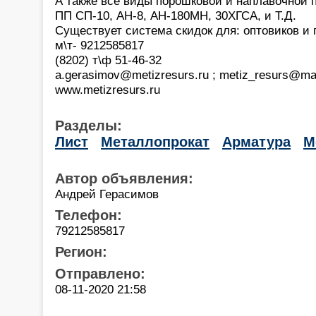
А также все виды порошковой и наплавочной 
ПП СП-10, АН-8, АН-180МН, 30ХГСА, и Т.Д.
Существует система скидок для: оптовиков и 
м\т- 9212585817
(8202) т\ф 51-46-32
a.gerasimov@metizresurs.ru ; metiz_resurs@mai
www.metizresurs.ru
Разделы:
Лист
Металлопрокат
Арматура
М
Автор объявления:
Андрей Герасимов
Телефон:
79212585817
Регион:
Отправлено:
08-11-2020 21:58