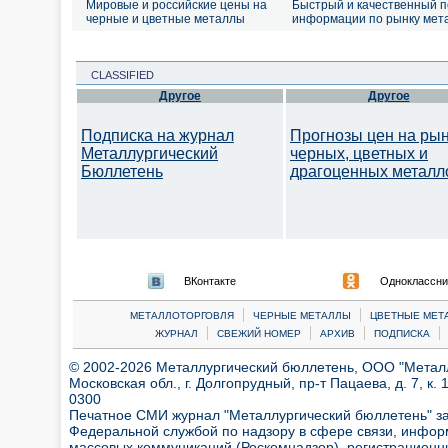
Мировые и российские цены на
Быстрый и качественный п
черные и цветные металлы
информации по рынку мет
CLASSIFIED
Другое
Другое
Подписка на журнал
Прогнозы цен на ры
Металлургический
черных, цветных и
Бюллетень
драгоценных металл
ВКонтакте
Одноклассни
|
|
МЕТАЛЛОТОРГОВЛЯ
ЧЕРНЫЕ МЕТАЛЛЫ
ЦВЕТНЫЕ МЕТ
|
|
|
|
ЖУРНАЛ
СВЕЖИЙ НОМЕР
АРХИВ
ПОДПИСКА
© 2002-2026 Металлургический бюллетень, ООО "Металлт
Московская обл., г. Долгопрудный, пр-т Пацаева, д. 7, к. 1
0300
Печатное СМИ журнал "Металлургический бюллетень" з
Федеральной службой по надзору в сфере связи, инфор
массовых коммуникаций (Роскомнадзор), регистрационн