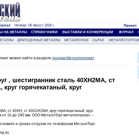
журнал
Четверг, 06 Август 2026 г.
Прокат:
Ы НА МЕТАЛЛЫ
СПРАВОЧНИКИ
ВЫСТАВКИ И КОНФЕРЕНЦИИ
ЖУРНАЛ
ЕТАЛЛЫ
ДРАГОЦЕННЫЕ МЕТАЛЛЫ
МЕТАЛЛОЛОМ
СЫРЬЕ
МЕТАЛЛОТОРГО
окат можно найти в разделе
продам Металлопрокат
.
уг , шестигранник сталь 40ХН2МА, ст
, круг горячекатаный, круг
МА, ст 40ХН, ст 40Х2Н2МА, круг горячекатаный, круг
м от 10 до 290 мм. ООО МеталлТорг металлопрокат –
словиях и сроках отгрузки по телефонам МеталлТорг:
org.su