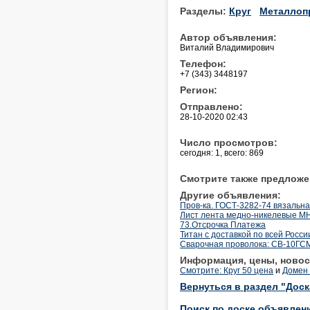
Разделы:
Круг
Металлоп
Автор объявления:
Виталий Владимирович
Телефон:
+7 (343) 3448197
Регион:
Отправлено:
28-10-2020 02:43
Число просмотров:
сегодня: 1, всего: 869
Смотрите также предложе
Другие объявления:
Пров-ка. ГОСТ-3282-74 вязальная
Лист лента медно-никелевые М
73.Отсрочка Платежа
Титан с доставкой по всей Росси
Cварочная проволока: СВ-10ГСМ
Информация, цены, новос
Смотрите: Круг 50 цена
и
Домен 
Вернуться в раздел "Дос
Поиск по доске объявлен