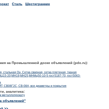
рокат
Сталь
Шестигранник
ния на Промышленной доске объявлений (pdo.ru):
, стальная Оц. Сетка сварная, сетка плетеная, тканая
НЦ15-20;МН19;МН25;МНМц50-10-5 гост5187-70, гост5063-
и
Т, СВ08Г2С, СВ-08А, все диаметры и покрытия
ти, аналитика:
к металлопрокату
ка объявлений"
ий >>