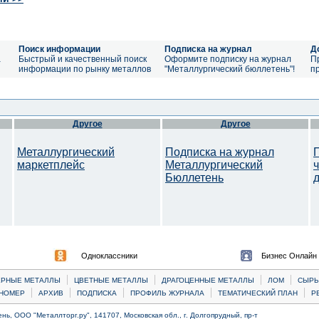
Поиск информации
Подписка на журнал
Д
а
Быстрый и качественный поиск
Оформите подписку на журнал
П
информации по рынку металлов
"Металлургический бюллетень"!
п
Другое
Другое
Металлургический
Подписка на журнал
маркетплейс
Металлургический
Бюллетень
Одноклассники
Бизнес Онлайн
|
|
|
|
ЕРНЫЕ МЕТАЛЛЫ
ЦВЕТНЫЕ МЕТАЛЛЫ
ДРАГОЦЕННЫЕ МЕТАЛЛЫ
ЛОМ
CЫРЬ
|
|
|
|
|
НОМЕР
АРХИВ
ПОДПИСКА
ПРОФИЛЬ ЖУРНАЛА
ТЕМАТИЧЕСКИЙ ПЛАН
Р
ь, ООО "Металлторг.ру", 141707, Московская обл., г. Долгопрудный, пр-т