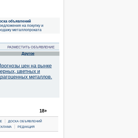
оска объявлений
редложения на покупку и
родажу металлопроката
РАЗМЕСТИТЬ ОБЪЯВЛЕНИЕ
Другое
Прогнозы цен на рынке
черных, цветных и
драгоценных металлов.
18+
|
Е
ДОСКА ОБЪЯВЛЕНИЙ
|
ЕКЛАМА
РЕДАКЦИЯ