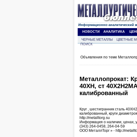
Информационно-аналитический 
НОВОСТИ
АНАЛИТИКА
ЦЕН
ЧЕРНЫЕ МЕТАЛЛЫ
ЦВЕТНЫЕ М
ПОИСК
Объявления по теме Металлопр
Металлопрокат: Кр
40ХН, ст 40Х2Н2МА
калиброванный
Круг , шестигранник сталь 40ХН2
калиброванный, круги диаметро
http://metalltorg.su
Информация о наличии, ценах, у
(343) 264-0458, 264-04-59
ООО МеталлТорг » - http://metallt