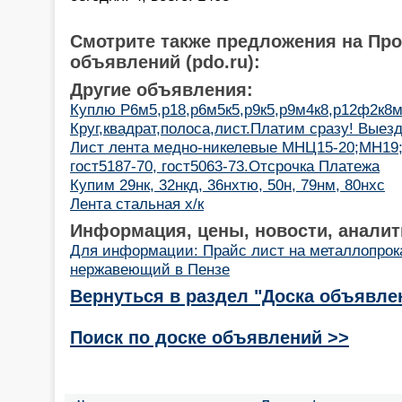
Смотрите также предложения на Пр
объявлений (pdo.ru):
Другие объявления:
Куплю Р6м5,р18,р6м5к5,р9к5,р9м4к8,р12ф2к8м
Круг,квадрат,полоса,лист.Платим сразу! Выез
Лист лента медно-никелевые МНЦ15-20;МН19
гост5187-70, гост5063-73.Отсрочка Платежа
Купим 29нк, 32нкд, 36нхтю, 50н, 79нм, 80нхс
Лента стальная х/к
Информация, цены, новости, аналит
Для информации: Прайс лист на металлопрока
нержавеющий в Пензе
Вернуться в раздел "Доска объявле
Поиск по доске объявлений >>