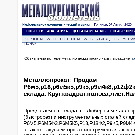
Информационно-аналитический журнал
Пятница, 07 Август 2026 г.
НОВОСТИ
АНАЛИТИКА
ЦЕНЫ НА МЕТАЛЛЫ
СПРАВОЧНИК
ЧЕРНЫЕ МЕТАЛЛЫ
ЦВЕТНЫЕ МЕТАЛЛЫ
ДРАГОЦЕННЫЕ МЕТАЛ
ПОИСК
Объявления по теме Металлопрокат можно найти в разделе
пр
Металлопрокат: Продам
Р6м5,р18,р6м5к5,р9к5,р9м4к8,р12ф2
склада. Круг,квадрат,полоса,лист.На
Предлагаем со склада в г. Люберцы металло
(быстрорез) и инструментальных сталей сле
Р6М5,Р6М5Ф3,Р6М5К5,Р18,Р18Ф2,Р9К5,Р9М4
а так же закупаем прокат инструментальных с