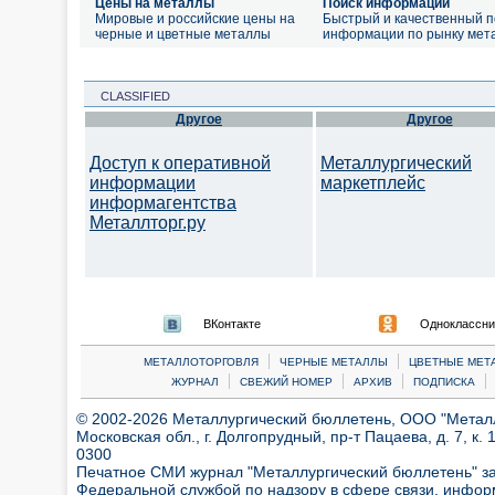
Цены на металлы
Поиск информации
Мировые и российские цены на
Быстрый и качественный п
черные и цветные металлы
информации по рынку мет
CLASSIFIED
Другое
Другое
Доступ к оперативной
Металлургический
информации
маркетплейс
информагентства
Металлторг.ру
ВКонтакте
Одноклассни
|
|
МЕТАЛЛОТОРГОВЛЯ
ЧЕРНЫЕ МЕТАЛЛЫ
ЦВЕТНЫЕ МЕТ
|
|
|
|
ЖУРНАЛ
СВЕЖИЙ НОМЕР
АРХИВ
ПОДПИСКА
© 2002-2026 Металлургический бюллетень, ООО "Металлт
Московская обл., г. Долгопрудный, пр-т Пацаева, д. 7, к. 1
0300
Печатное СМИ журнал "Металлургический бюллетень" з
Федеральной службой по надзору в сфере связи, инфор