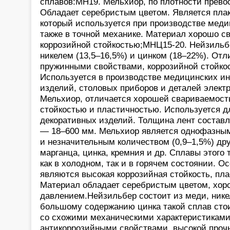
сплавов:МН19. Мельхиор, по плотности прево
Обладает серебристым цветом. Является пла
который используется при производстве меди
также в точной механике. Материал хорошо св
коррозийной стойкостью;МНЦ15-20. Нейзильб
никелем (13,5–16,5%) и цинком (18–22%). От
пружинными свойствами, коррозийной стойкос
Используется в производстве медицинских и
изделий, столовых приборов и деталей элект
Мельхиор, отличается хорошей свариваемост
стойкостью и пластичностью. Используется д
декоративных изделий. Толщина лент составл
— 18–600 мм. Мельхиор является однофазным
и незначительным количеством (0,9–1,5%) дру
марганца, цинка, кремния и др. Сплавы этого
как в холодном, так и в горячем состоянии. 
являются высокая коррозийная стойкость, пла
Материал обладает серебристым цветом, хор
давлением.Нейзильбер состоит из меди, нике
большому содержанию цинка такой сплав сто
со схожими механическими характеристикам
антикоррозийными свойствами, высокой проч