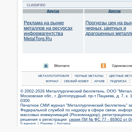
CLASSIFIED
Другое
Другое
Реклама на рынке
Прогнозы цен на ры
металлов на ресурсах
черных, цветных и
информагентства
драгоценных металл
MetalTorg.Ru
ВКонтакте
Одноклассни
|
|
МЕТАЛЛОТОРГОВЛЯ
ЧЕРНЫЕ МЕТАЛЛЫ
ЦВЕТНЫЕ МЕТ
|
|
|
|
ЖУРНАЛ
СВЕЖИЙ НОМЕР
АРХИВ
ПОДПИСКА
© 2002-2026 Металлургический бюллетень, ООО "Металлт
Московская обл., г. Долгопрудный, пр-т Пацаева, д. 7, к. 1
0300
Печатное СМИ журнал "Металлургический бюллетень" з
Федеральной службой по надзору в сфере связи, инфор
массовых коммуникаций (Роскомнадзор), регистрационн
решения о регистрации:
серия ПИ № ФС 77 - 85902 от 04
О журнале |
Реклама |
Контакты