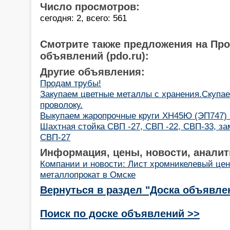
Число просмотров:
сегодня: 2, всего: 561
Смотрите также предложения на Пр
объявлений (pdo.ru):
Другие объявления:
Продам трубы!
Закупаем цветные металлы с хранения.Скупае
проволоку.
Выкупаем жаропрочные круги ХН45Ю (ЭП747) 
Шахтная стойка СВП -27, СВП -22, СВП-33, з
СВП-27
Информация, цены, новости, аналит
Компании и новости: Лист хромникелевый це
металлопрокат в Омске
Вернуться в раздел "Доска объявле
Поиск по доске объявлений >>