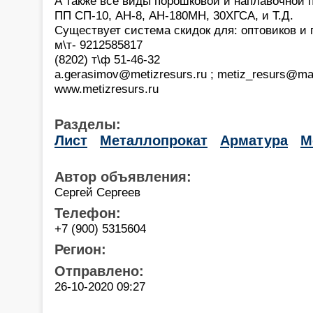
А также все виды порошковой и наплавочной 
ПП СП-10, АН-8, АН-180МН, 30ХГСА, и Т.Д.
Существует система скидок для: оптовиков и 
м\т- 9212585817
(8202) т\ф 51-46-32
a.gerasimov@metizresurs.ru ; metiz_resurs@mai
www.metizresurs.ru
Разделы:
Лист
Металлопрокат
Арматура
М
Автор объявления:
Сергей Сергеев
Телефон:
+7 (900) 5315604
Регион:
Отправлено:
26-10-2020 09:27