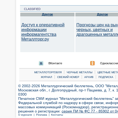
CLASSIFIED
Другое
Другое
Доступ к оперативной
Прогнозы цен на ры
информации
черных, цветных и
информагентства
драгоценных металл
Металлторг.ру
ВКонтакте
Одноклассни
|
|
МЕТАЛЛОТОРГОВЛЯ
ЧЕРНЫЕ МЕТАЛЛЫ
ЦВЕТНЫЕ МЕТ
|
|
|
|
ЖУРНАЛ
СВЕЖИЙ НОМЕР
АРХИВ
ПОДПИСКА
© 2002-2026 Металлургический бюллетень, ООО "Металлт
Московская обл., г. Долгопрудный, пр-т Пацаева, д. 7, к. 1
0300
Печатное СМИ журнал "Металлургический бюллетень" з
Федеральной службой по надзору в сфере связи, инфор
массовых коммуникаций (Роскомнадзор), регистрационн
решения о регистрации:
серия ПИ № ФС 77 - 85902 от 04
О журнале |
Реклама |
Контакты