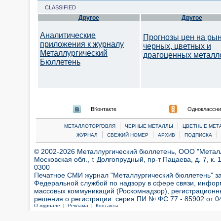
CLASSIFIED
Другое
Другое
Аналитические
Прогнозы цен на ры
приложения к журналу
черных, цветных и
Металлургический
драгоценных металл
Бюллетень
ВКонтакте
Одноклассни
|
|
МЕТАЛЛОТОРГОВЛЯ
ЧЕРНЫЕ МЕТАЛЛЫ
ЦВЕТНЫЕ МЕТ
|
|
|
|
ЖУРНАЛ
СВЕЖИЙ НОМЕР
АРХИВ
ПОДПИСКА
© 2002-2026 Металлургический бюллетень, ООО "Металлт
Московская обл., г. Долгопрудный, пр-т Пацаева, д. 7, к. 1
0300
Печатное СМИ журнал "Металлургический бюллетень" з
Федеральной службой по надзору в сфере связи, инфор
массовых коммуникаций (Роскомнадзор), регистрационн
решения о регистрации:
серия ПИ № ФС 77 - 85902 от 04
О журнале |
Реклама |
Контакты