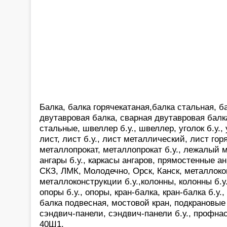
Балка, балка горячекатаная,балка стальная, ба
двутавровая балка, сварная двутавровая балк
стальные, швеллер б.у., швеллер, уголок б.у.,
лист, лист б.у., лист металлический, лист гор
металлопрокат, металлопрокат б.у., лежалый м
ангары б.у., каркасы ангаров, прямостенные а
СКЗ, ЛМК, Молодечно, Орск, Канск, металлоко
металлоконструкции б.у.,колонны, колонны б.у.,
опоры б.у., опоры, кран-балка, кран-балка б.у.,
балка подвесная, мостовой кран, подкрановые 
сэндвич-панели, сэндвич-панели б.у., профнас
40Ш1,