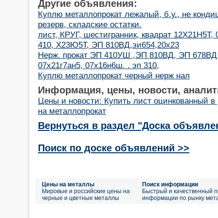
Другие объявления:
Куплю металлопрокат лежалый, б.у., не конди
резерв, складские остатки.
лист, КРУГ, шестигранник, квадрат 12Х21Н5Т, 
410, Х23Ю5Т, ЭП 810ВД,эи654,20х23
Нерж. прокат ЭП 410УШ ,ЭП 810ВД, ЭП 678ВД,
07х21г7ан5, 07х16н6ш. . эп 310,
Куплю металлопрокат черный нерж нал
Информация, цены, новости, аналит
Цены и новости: Купить лист оцинкованный в
на металлопрокат
Вернуться в раздел "Доска объявле
Поиск по доске объявлений >>
Цены на металлы
Поиск информации
Мировые и российские цены на
Быстрый и качественный п
черные и цветные металлы
информации по рынку мет