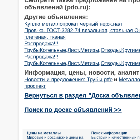
объявлений (pdo.ru):
Другие объявления:
Куплю металлопрокат черный нерж.нал
Пров-ка. ГОСТ-3282-74 вязальная, стальная Оц
плетеная, тканая
Распродажа!!!
ТрубыКотельные,Лист,Метизы,Отводы,Кругим
Распродажа!!!
ТрубыКотельные,Лист,Метизы,Отводы,Кругим
Информация, цены, новости, аналит
Новости и предложения: Трубы ptfe
и
Металло
проспект
Вернуться в раздел "Доска объявле
Поиск по доске объявлений >>
Цены на металлы
Поиск информации
Мировые и российские цены на
Быстрый и качественный п