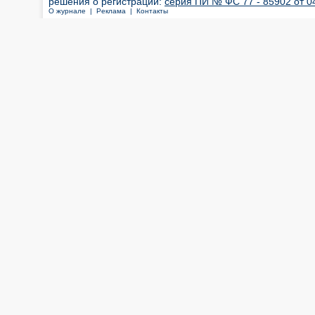
решения о регистрации:
серия ПИ № ФС 77 - 85902 от 04
О журнале |
Реклама |
Контакты