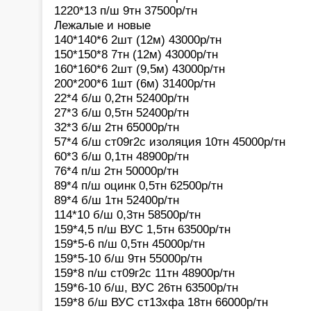
1220*13 п/ш 9тн 37500р/тн
Лежалые и новые
140*140*6 2шт (12м) 43000р/тн
150*150*8 7тн (12м) 43000р/тн
160*160*6 2шт (9,5м) 43000р/тн
200*200*6 1шт (6м) 31400р/тн
22*4 б/ш 0,2тн 52400р/тн
27*3 б/ш 0,5тн 52400р/тн
32*3 б/ш 2тн 65000р/тн
57*4 б/ш ст09г2с изоляция 10тн 45000р/тн
60*3 б/ш 0,1тн 48900р/тн
76*4 п/ш 2тн 50000р/тн
89*4 п/ш оцинк 0,5тн 62500р/тн
89*4 б/ш 1тн 52400р/тн
114*10 б/ш 0,3тн 58500р/тн
159*4,5 п/ш ВУС 1,5тн 63500р/тн
159*5-6 п/ш 0,5тн 45000р/тн
159*5-10 б/ш 9тн 55000р/тн
159*8 п/ш ст09г2с 11тн 48900р/тн
159*6-10 б/ш, ВУС 26тн 63500р/тн
159*8 б/ш ВУС ст13хфа 18тн 66000р/тн