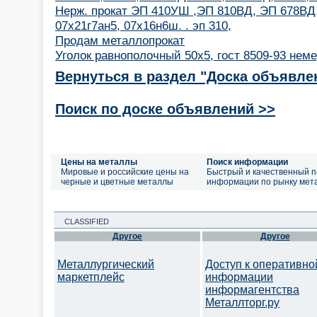
Нерж. прокат ЭП 410УШ ,ЭП 810ВД, ЭП 678ВД,
07х21г7ан5, 07х16н6ш. . эп 310,
Продам металлопрокат
Уголок равнополочный 50х5, гост 8509-93 нем
Вернуться в раздел "Доска объявле
Поиск по доске объявлений >>
Цены на металлы
Поиск информации
Мировые и российские цены на
Быстрый и качественный п
черные и цветные металлы
информации по рынку мет
CLASSIFIED
Другое
Другое
Металлургический
Доступ к оперативно
маркетплейс
информации
информагентства
Металлторг.ру