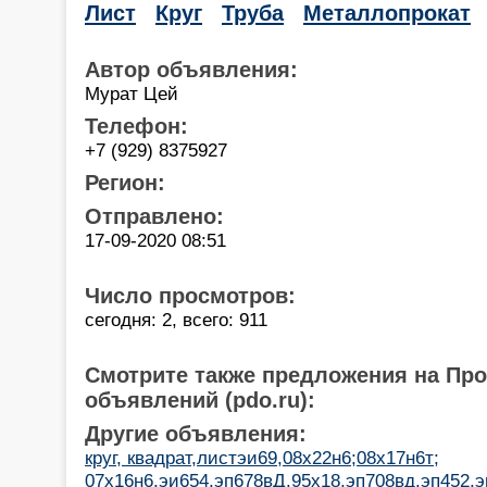
Лист
Круг
Труба
Металлопрокат
Автор объявления:
Мурат Цей
Телефон:
+7 (929) 8375927
Регион:
Отправлено:
17-09-2020 08:51
Число просмотров:
сегодня: 2, всего: 911
Смотрите также предложения на Пр
объявлений (pdo.ru):
Другие объявления:
круг, квадрат,листэи69,08х22н6;08х17н6т;
07х16н6,эи654,эп678вД.95х18,эп708вд,эп452,э