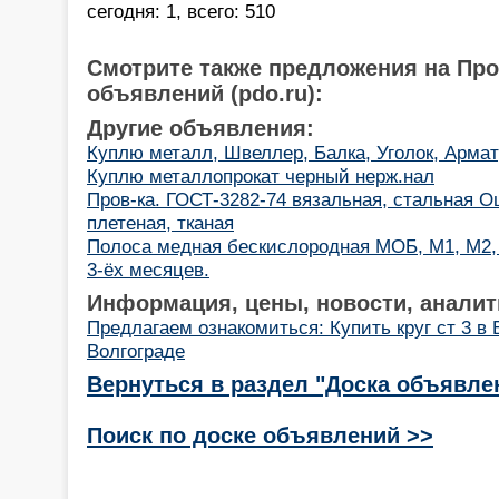
сегодня: 1, всего: 510
Смотрите также предложения на Пр
объявлений (pdo.ru):
Другие объявления:
Куплю металл, Швеллер, Балка, Уголок, Армат
Куплю металлопрокат черный нерж.нал
Пров-ка. ГОСТ-3282-74 вязальная, стальная Оц
плетеная, тканая
Полоса медная бескислородная МОБ, М1, М2,
3-ёх месяцев.
Информация, цены, новости, аналит
Предлагаем ознакомиться: Купить круг ст 3 в 
Волгограде
Вернуться в раздел "Доска объявле
Поиск по доске объявлений >>