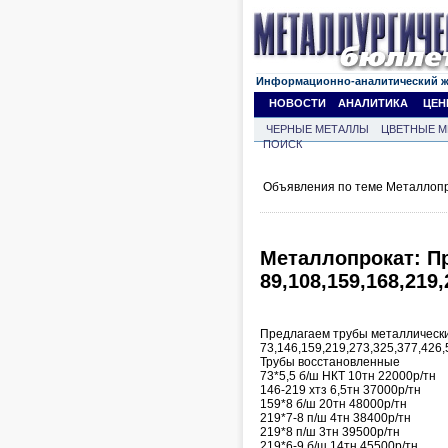
Информационно-аналитический 
НОВОСТИ
АНАЛИТИКА
ЦЕН
ЧЕРНЫЕ МЕТАЛЛЫ
ЦВЕТНЫЕ М
ПОИСК
Объявления по теме Металлопр
Металлопрокат: П
89,108,159,168,219,
Предлагаем трубы металлически
73,146,159,219,273,325,377,426,
Трубы восстановленные
73*5,5 б/ш НКТ 10тн 22000р/тн
146-219 хтз 6,5тн 37000р/тн
159*8 б/ш 20тн 48000р/тн
219*7-8 п/ш 4тн 38400р/тн
219*8 п/ш 3тн 39500р/тн
219*6-9 б/ш 14тн 45500р/тн