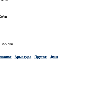
0р/тн
0 Василий
прокат
Арматура
Пруток
Цинк