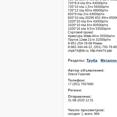
720*8-9 п/ш 8тн 43000р/тн
720*10 п/ш 1,5тн 59300р/тн
720*12 п/ш 60тн 49000р/тн
820*9 п/ш 2тн 43000р/тн
820*10 п/ш 20295 К52 49тн 6500
1020*10 п/ш 6тн 43000р/тн
1020*10 п/ш 6тн 60500р/тн
1020*16 п/ш 9,5тн 53500р/тн
Сортовой прокат
Арматура 36мм 40тн 35500р/тн
Пруток 12мм 21тн 31000р/тн
8-951-254-78-68 Роман
8-982-344-44-22, (351) 750-76-8
chpk74@bk.ru, http://чпк74.рф/
Разделы:
Труба
Металло
Автор объявления:
Олеся Горелик
Телефон:
+7 (351) 7507680
Регион:
Отправлено:
31-08-2020 12:31
Число просмотров:
сегодня: 1, всего: 994