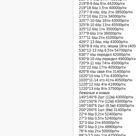
219*8-9 б/ш 6тн 44200р/тн
219*18 б/ш 1,5тн 40000р/тн
273*7-9 п/ш, б/ш 2тн 38500р/тн
273*10 б/ш 21тн 34000р/тн
325*7-10 б/ш 16тн 43000р/тн
325*8-10 б/ш 13тн 45500р/тн
325*12 б/ш 1тн 35000р/тн
377*9 б/ш 1тн 36000р/тн
377*11 б/ш 2тн 41000р/тн
426*7-13 б/ш, п/ш 43000р/тн
530*8-9 п/ш хтз, чешка 18тн (40
530*12-13 п/ш 6,5тн 54700р/тн
630*7 п/ш передел 42000р/тн
630*9-10 п/ш передел 49000р/тн
720*9-11 п/ш 74тн 45000р/тн
720*22 п/ш 17тн 40500р/тн
820*8 п/ш свая 4тн 31400р/тн
1020*10 п/ш 17тн 43000р/тн
1020*11-14 хтз 41тн 40500р/тн
1220*12 п/ш 4тн 41900р/тн
1220*13 п/ш 9тн 37500р/тн
Лежалые и новые
140*140*6 2шт (12м) 43000р/тн
150*150*8 7тн (12м) 43000р/тн
160*160*6 2шт (9,5м) 43000р/тн
200*200*6 1шт (6м) 31400р/тн
22*4 б/ш 0,2тн 52400р/тн
27*3 б/ш 0,5тн 52400р/тн
32*3 б/ш 2тн 65000р/тн
60*3 б/ш 0,1тн 48900р/тн
76*4 п/ш 2тн 50000р/тн
89*3-3,5 п/ш 1тн 42500р/тн