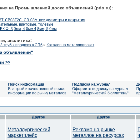
ния на Промышленной доске объявлений (pdo.ru):
Т, СВ08Г2С, СВ-08А, все диаметры и покрытия
оительные, винтовые, толевые
К Ф- 3,0мм, 4,0мм 4,8мм, 5,0мм
ти, аналитика:
73 трубы продажа в СПб
и
Каталог на металлопрокат
ка объявлений"
ий >>
Поиск информации
Подписка на журнал
Д
а
Быстрый и качественный поиск
Оформите подписку на журнал
П
информации по рынку металлов
"Металлургический бюллетень"!
п
Другое
Другое
Металлургический
Реклама на рынке
маркетплейс
металлов на ресурсах