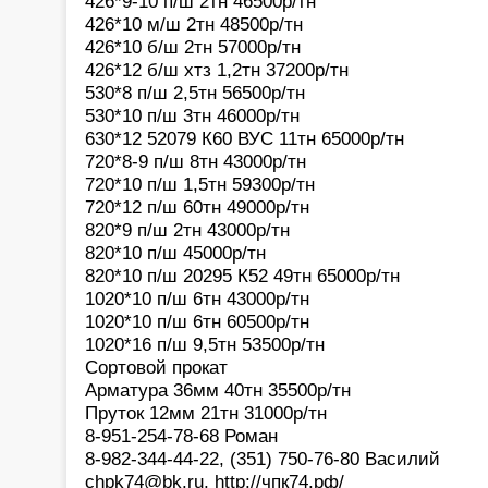
426*9-10 п/ш 2тн 46500р/тн
426*10 м/ш 2тн 48500р/тн
426*10 б/ш 2тн 57000р/тн
426*12 б/ш хтз 1,2тн 37200р/тн
530*8 п/ш 2,5тн 56500р/тн
530*10 п/ш 3тн 46000р/тн
630*12 52079 К60 ВУС 11тн 65000р/тн
720*8-9 п/ш 8тн 43000р/тн
720*10 п/ш 1,5тн 59300р/тн
720*12 п/ш 60тн 49000р/тн
820*9 п/ш 2тн 43000р/тн
820*10 п/ш 45000р/тн
820*10 п/ш 20295 К52 49тн 65000р/тн
1020*10 п/ш 6тн 43000р/тн
1020*10 п/ш 6тн 60500р/тн
1020*16 п/ш 9,5тн 53500р/тн
Сортовой прокат
Арматура 36мм 40тн 35500р/тн
Пруток 12мм 21тн 31000р/тн
8-951-254-78-68 Роман
8-982-344-44-22, (351) 750-76-80 Василий
chpk74@bk.ru, http://чпк74.рф/