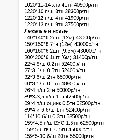
1020*11-14 хтз 41тн 40500р/тн
1220*10 п/ш 3тн 38300р/тн
1220*12 п/ш 4тн 41900р/тн
1220*13 п/ш 9тн 37500р/тн
Лежалые и новые
140*140*6 2шт (12м) 43000р/тн
150*150*8 7тн (12м) 43000р/тн
160*160*6 2шт (9,5м) 43000р/тн
200*200*6 1шт (6м) 31400р/тн
22*4 б/ш 0,2тн 52400р/тн
27*3 б/ш 0,5тн 52400р/тн
32*3 б/ш 2тн 65000р/тн
60*3 б/ш 0,1тн 48900р/тн
76*4 п/ш 2тн 50000р/тн
89*3-3,5 п/ш 1тн 42500р/тн
89*4 п/ш оцинк 0,5тн 62500р/тн
89*4 и 6 б/ш 1тн 52400р/тн
114*10 б/ш 0,3тн 58500р/тн
159*4,5 п/ш ВУС 1,5тн 62500р/тн
159*5-6 п/ш 0,5тн 45000р/тн
159*5-10 б/ш 20тн 55000р/тн