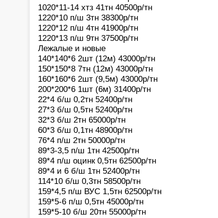
1020*11-14 хтз 41тн 40500р/тн
1220*10 п/ш 3тн 38300р/тн
1220*12 п/ш 4тн 41900р/тн
1220*13 п/ш 9тн 37500р/тн
Лежалые и новые
140*140*6 2шт (12м) 43000р/тн
150*150*8 7тн (12м) 43000р/тн
160*160*6 2шт (9,5м) 43000р/тн
200*200*6 1шт (6м) 31400р/тн
22*4 б/ш 0,2тн 52400р/тн
27*3 б/ш 0,5тн 52400р/тн
32*3 б/ш 2тн 65000р/тн
60*3 б/ш 0,1тн 48900р/тн
76*4 п/ш 2тн 50000р/тн
89*3-3,5 п/ш 1тн 42500р/тн
89*4 п/ш оцинк 0,5тн 62500р/тн
89*4 и 6 б/ш 1тн 52400р/тн
114*10 б/ш 0,3тн 58500р/тн
159*4,5 п/ш ВУС 1,5тн 62500р/тн
159*5-6 п/ш 0,5тн 45000р/тн
159*5-10 б/ш 20тн 55000р/тн