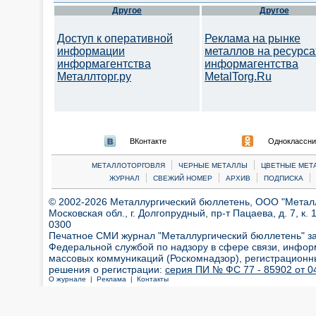
Другое
Другое
Доступ к оперативной
Реклама на рынке
информации
металлов на ресурса
информагентства
информагентства
Металлторг.ру
MetalTorg.Ru
ВКонтакте
Одноклассни
|
|
МЕТАЛЛОТОРГОВЛЯ
ЧЕРНЫЕ МЕТАЛЛЫ
ЦВЕТНЫЕ МЕТ
|
|
|
|
ЖУРНАЛ
СВЕЖИЙ НОМЕР
АРХИВ
ПОДПИСКА
© 2002-2026 Металлургический бюллетень, ООО "Металлт
Московская обл., г. Долгопрудный, пр-т Пацаева, д. 7, к. 1
0300
Печатное СМИ журнал "Металлургический бюллетень" з
Федеральной службой по надзору в сфере связи, инфор
массовых коммуникаций (Роскомнадзор), регистрационн
решения о регистрации:
серия ПИ № ФС 77 - 85902 от 04
О журнале |
Реклама |
Контакты