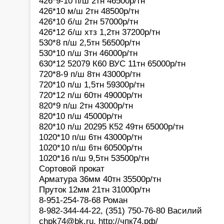
426*9-10 п/ш 2тн 46500р/тн
426*10 м/ш 2тн 48500р/тн
426*10 б/ш 2тн 57000р/тн
426*12 б/ш хтз 1,2тн 37200р/тн
530*8 п/ш 2,5тн 56500р/тн
530*10 п/ш 3тн 46000р/тн
630*12 52079 К60 ВУС 11тн 65000р/тн
720*8-9 п/ш 8тн 43000р/тн
720*10 п/ш 1,5тн 59300р/тн
720*12 п/ш 60тн 49000р/тн
820*9 п/ш 2тн 43000р/тн
820*10 п/ш 45000р/тн
820*10 п/ш 20295 К52 49тн 65000р/тн
1020*10 п/ш 6тн 43000р/тн
1020*10 п/ш 6тн 60500р/тн
1020*16 п/ш 9,5тн 53500р/тн
Сортовой прокат
Арматура 36мм 40тн 35500р/тн
Пруток 12мм 21тн 31000р/тн
8-951-254-78-68 Роман
8-982-344-44-22, (351) 750-76-80 Василий
chpk74@bk.ru, http://чпк74.рф/