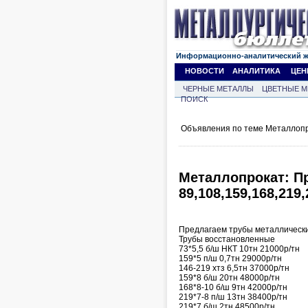
Информационно-аналитический 
НОВОСТИ
АНАЛИТИКА
ЦЕН
ЧЕРНЫЕ МЕТАЛЛЫ
ЦВЕТНЫЕ М
ПОИСК
Объявления по теме Металлопр
Металлопрокат: П
89,108,159,168,219,
Предлагаем трубы металлически
Трубы восстановленные
73*5,5 б/ш НКТ 10тн 21000р/тн
159*5 п/ш 0,7тн 29000р/тн
146-219 хтз 6,5тн 37000р/тн
159*8 б/ш 20тн 48000р/тн
168*8-10 б/ш 9тн 42000р/тн
219*7-8 п/ш 13тн 38400р/тн
219*7 б/ш 2тн 48500р/тн