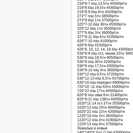
219*6-7 п/ш 13,5тн 44500р/тн
219*8 б/ш 19,5тн 45400р/тн
219*8-9 б/ш 6тн 44200р/тн
273*7 п/ш 5тн 38500р/тн
273*9 б/ш 1тн 37500р/тн
325*7-10 б/ш 36тн 45500р/тн
325*12 б/ш 1тн 35000р/тн
377*9 б/ш 3тн 36000р/тн
377*9-11 б/ш 6тн 41000р/тн
426*7-10 п/ш 41000р/тн
426*9 б/ш 41000р/тн
426*8, 10, 12, 14, 16 б/ш 43000р/
530*8-9 п/ш хтз, чешка 20тн 384
530*8 п/ш 18,5тн 40500р/тн
530*8 п/ш 30тн 42000р/тн
530*8 п/ш 17,5тн 43000р/тн
530*9-10 п/ш 4тн 36000р/тн
530*12 п/ш 0,5тн 37200р/тн
530*12-13 п/ш 6,5тн 54700р/тн
630*10 п/ш передел 49000р/тн
720*10 -11 п/ш 63тн 43000р/тн
720*22 п/ш 17тн 40500р/тн
820*8 п/ш свая 6тн 31400р/тн
820*9-11 п/ш 138тн 44500р/тн
1020*11-14 хтз 37тн 35500р/тн
1020*12 п/ш 24тн 40000р/тн
1020*22 п/ш 22тн 42000р/тн
1220*10 п/ш 3тн 38300р/тн
1220*12 п/ш 4тн 41900р/тн
1220*13 п/ш 9тн 37500р/тн
Лежалые и новые
140*140*6 2шт (12м) 43000р/тн