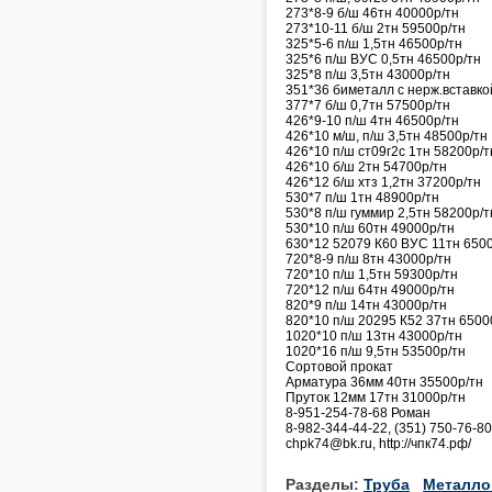
273*8-9 б/ш 46тн 40000р/тн
273*10-11 б/ш 2тн 59500р/тн
325*5-6 п/ш 1,5тн 46500р/тн
325*6 п/ш ВУС 0,5тн 46500р/тн
325*8 п/ш 3,5тн 43000р/тн
351*36 биметалл с нерж.вставко
377*7 б/ш 0,7тн 57500р/тн
426*9-10 п/ш 4тн 46500р/тн
426*10 м/ш, п/ш 3,5тн 48500р/тн
426*10 п/ш ст09г2с 1тн 58200р/т
426*10 б/ш 2тн 54700р/тн
426*12 б/ш хтз 1,2тн 37200р/тн
530*7 п/ш 1тн 48900р/тн
530*8 п/ш гуммир 2,5тн 58200р/т
530*10 п/ш 60тн 49000р/тн
630*12 52079 К60 ВУС 11тн 650
720*8-9 п/ш 8тн 43000р/тн
720*10 п/ш 1,5тн 59300р/тн
720*12 п/ш 64тн 49000р/тн
820*9 п/ш 14тн 43000р/тн
820*10 п/ш 20295 К52 37тн 6500
1020*10 п/ш 13тн 43000р/тн
1020*16 п/ш 9,5тн 53500р/тн
Сортовой прокат
Арматура 36мм 40тн 35500р/тн
Пруток 12мм 17тн 31000р/тн
8-951-254-78-68 Роман
8-982-344-44-22, (351) 750-76-8
chpk74@bk.ru, http://чпк74.рф/
Разделы:
Труба
Металло