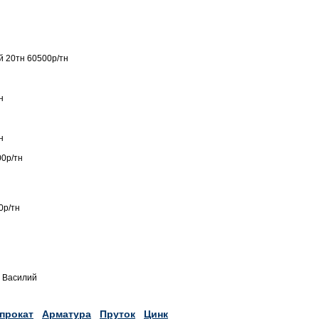
й 20тн 60500р/тн
н
н
00р/тн
0р/тн
0 Василий
прокат
Арматура
Пруток
Цинк