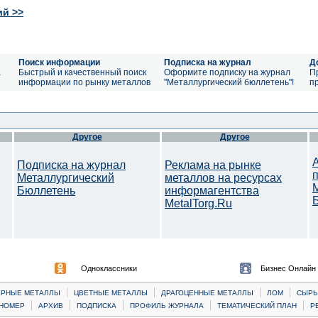
ий >>
Поиск информации
Подписка на журнал
Д
а
Быстрый и качественный поиск
Оформите подписку на журнал
П
информации по рынку металлов
"Металлургический бюллетень"!
п
Другое
Другое
Подписка на журнал
Реклама на рынке
Металлургический
металлов на ресурсах
Бюллетень
информагентства
MetalTorg.Ru
Одноклассники
Бизнес Онлайн
|
|
|
|
ЕРНЫЕ МЕТАЛЛЫ
ЦВЕТНЫЕ МЕТАЛЛЫ
ДРАГОЦЕННЫЕ МЕТАЛЛЫ
ЛОМ
CЫРЬ
|
|
|
|
|
НОМЕР
АРХИВ
ПОДПИСКА
ПРОФИЛЬ ЖУРНАЛА
ТЕМАТИЧЕСКИЙ ПЛАН
Р