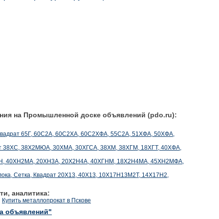
ния на Промышленной доске объявлений (pdo.ru):
, Квадрат 65Г, 60С2А, 60С2ХА, 60С2ХФА, 55С2А, 51ХФА, 50ХФА,
рат 38ХС, 38Х2МЮА, 30ХМА, 30ХГСА, 38ХМ, 38ХГМ, 18ХГТ, 40ХФА,
0ХН, 40ХН2МА, 20ХН3А, 20Х2Н4А, 40ХГНМ, 18Х2Н4МА, 45ХН2МФА,
олока, Сетка, Квадрат 20Х13, 40Х13, 10X17Н13М2Т, 14Х17Н2,
ти, аналитика:
и
Купить металлопрокат в Пскове
ка объявлений"