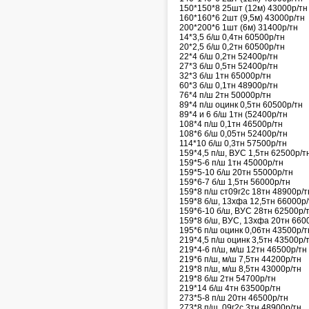
150*150*8 25шт (12м) 43000р/тн
160*160*6 2шт (9,5м) 43000р/тн
200*200*6 1шт (6м) 31400р/тн
14*3,5 б/ш 0,4тн 60500р/тн
20*2,5 б/ш 0,2тн 60500р/тн
22*4 б/ш 0,2тн 52400р/тн
27*3 б/ш 0,5тн 52400р/тн
32*3 б/ш 1тн 65000р/тн
60*3 б/ш 0,1тн 48900р/тн
76*4 п/ш 2тн 50000р/тн
89*4 п/ш оцинк 0,5тн 60500р/тн
89*4 и 6 б/ш 1тн (52400р/тн
108*4 п/ш 0,1тн 46500р/тн
108*6 б/ш 0,05тн 52400р/тн
114*10 б/ш 0,3тн 57500р/тн
159*4,5 п/ш, ВУС 1,5тн 62500р/т
159*5-6 п/ш 1тн 45000р/тн
159*5-10 б/ш 20тн 55000р/тн
159*6-7 б/ш 1,5тн 56000р/тн
159*8 п/ш ст09г2с 18тн 48900р/т
159*8 б/ш, 13хфа 12,5тн 66000р/
159*6-10 б/ш, ВУС 28тн 62500р/
159*8 б/ш, ВУС, 13хфа 20тн 660
195*6 п/ш оцинк 0,06тн 43500р/т
219*4,5 п/ш оцинк 3,5тн 43500р/
219*4-6 п/ш, м/ш 12тн 46500р/тн
219*6 п/ш, м/ш 7,5тн 44200р/тн
219*8 п/ш, м/ш 8,5тн 43000р/тн
219*8 б/ш 2тн 54700р/тн
219*14 б/ш 4тн 63500р/тн
273*5-8 п/ш 20тн 46500р/тн
273*8 п/ш, 09г2с 3тн 48900р/тн