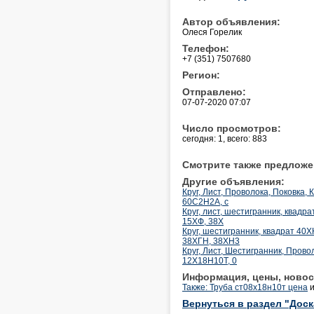
Автор объявления:
Олеся Горелик
Телефон:
+7 (351) 7507680
Регион:
Отправлено:
07-07-2020 07:07
Число просмотров:
сегодня: 1, всего: 883
Смотрите также предложе
Другие объявления:
Круг, Лист, Проволока, Поковка
60С2Н2А, с
Круг, лист, шестигранник, квад
15ХФ, 38Х
Круг, шестигранник, квадрат 4
38ХГН, 38ХН3
Круг, Лист, Шестигранник, Пров
12Х18Н10Т, 0
Информация, цены, новос
Также: Труба ст08х18н10т цена
Вернуться в раздел "Дос