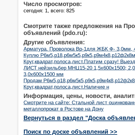
Число просмотров:
сегодня: 1, всего: 825
Смотрите также предложения на Пр
объявлений (pdo.ru):
Другие объявления:
Арматура. Проволока Вр-1для ЖБК Ф- 3,0мм, 
Куплю Р6м5,р18,р6м5к5,р9к5,р9м4к8,р12ф2к8м
Круг,квадрат,полоса,лист.Платим сразу! Выез
ЛИСТ нейзильбер МНЦ15-20 1,5х600х1500; 2,0
3,0х600х1500 мм
Продам Р6м5,р18,р6м5к5,р9к5,р9м4к8,р12ф2к8
Круг,квадрат,полоса,лист.Наличие н
Информация, цены, новости, аналит
Смотрите на сайте: Стальной лист оцинкован
металлопрокат в Ростове на Дону
Вернуться в раздел "Доска объявле
Поиск по доске объявлений >>