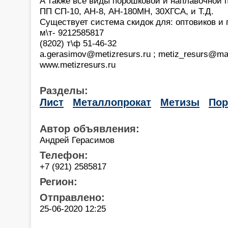
А также все виды порошковой и наплавочной 
ПП СП-10, АН-8, АН-180МН, 30ХГСА, и Т.Д.
Существует система скидок для: оптовиков и 
м\т- 9212585817
(8202) т\ф 51-46-32
a.gerasimov@metizresurs.ru ; metiz_resurs@mai
www.metizresurs.ru
Разделы:
Лист
Металлопрокат
Метизы
По
Автор объявления:
Андрей Герасимов
Телефон:
+7 (921) 2585817
Регион:
Отправлено:
25-06-2020 12:25