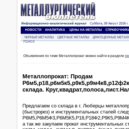
Информационно-аналитический журнал
Суббота, 08 Август 2026 г.
НОВОСТИ
АНАЛИТИКА
ЦЕНЫ НА МЕТАЛЛЫ
СПРАВОЧНИК
ЧЕРНЫЕ МЕТАЛЛЫ
ЦВЕТНЫЕ МЕТАЛЛЫ
ДРАГОЦЕННЫЕ МЕТАЛ
ПОИСК
Объявления по теме Металлопрокат можно найти в разделе
пр
Металлопрокат: Продам
Р6м5,р18,р6м5к5,р9к5,р9м4к8,р12ф2
склада. Круг,квадрат,полоса,лист.На
Предлагаем со склада в г. Люберцы металло
(быстрорез) и инструментальных сталей сле
Р6М5,Р6М5Ф3,Р6М5К5,Р18,Р18Ф2,Р9К5,Р9М4
а так же закупаем прокат инструментальных с