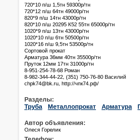
720*10 п/ш 1,5тн 59300р/тн
720*12 п/ш 64тн 49000р/тн
820*9 п/ш 14тн 43000р/тн
820*10 п/ш 20295 К52 55тн 65000р/тн
1020*9 п/ш 13тн 43000р/тн
1020*10 п/ш 6тн 50500р/тн
1020*16 п/ш 9,5тн 53500р/тн
Сортовой прокат
Арматура 36мм 40тн 35500р/тн
Пруток 12мм 17тн 31000р/тн
8-951-254-78-68 Роман
8-982-344-44-22, (351) 750-76-80 Василий
chpk74@bk.ru, http://чпк74.рф/
Разделы:
Труба
Металлопрокат
Арматура
Автор объявления:
Олеся Горелик
Телефон: