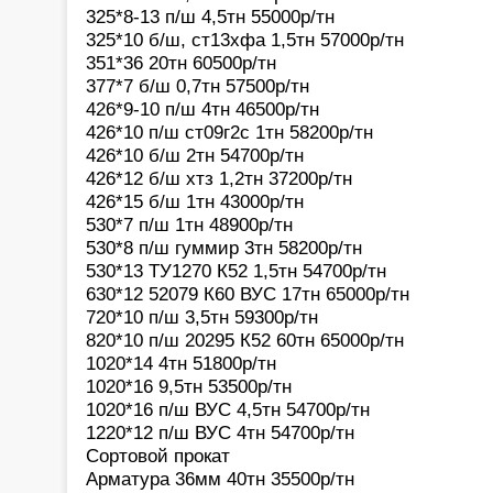
325*8-13 п/ш 4,5тн 55000р/тн
325*10 б/ш, ст13хфа 1,5тн 57000р/тн
351*36 20тн 60500р/тн
377*7 б/ш 0,7тн 57500р/тн
426*9-10 п/ш 4тн 46500р/тн
426*10 п/ш ст09г2с 1тн 58200р/тн
426*10 б/ш 2тн 54700р/тн
426*12 б/ш хтз 1,2тн 37200р/тн
426*15 б/ш 1тн 43000р/тн
530*7 п/ш 1тн 48900р/тн
530*8 п/ш гуммир 3тн 58200р/тн
530*13 ТУ1270 К52 1,5тн 54700р/тн
630*12 52079 К60 ВУС 17тн 65000р/тн
720*10 п/ш 3,5тн 59300р/тн
820*10 п/ш 20295 К52 60тн 65000р/тн
1020*14 4тн 51800р/тн
1020*16 9,5тн 53500р/тн
1020*16 п/ш ВУС 4,5тн 54700р/тн
1220*12 п/ш ВУС 4тн 54700р/тн
Сортовой прокат
Арматура 36мм 40тн 35500р/тн