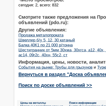
сегодня: 2, всего: 832
Смотрите также предложения на Пр
объявлений (pdo.ru):
Другие объявления:
Продажа металопроката
Швеллер б/у 5, 12, 30 катаный
Балка 40К1 по 21 000 р/тонна
Шестигранник от 5мм 30хма, 30хгса, а12, 40х, 
ас14, 09г2с, 40хн, 55с2, ст
Информация, цены, новости, аналит
События на рынке: Трубы для грызунов
и
Турк
Вернуться в раздел "Доска объявле
Поиск по доске объявлений >>
Цены на металлы
Поиск информации