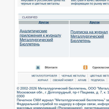
Мировые и российские цены на
Быстрый и качественный п
черные и цветные металлы
информации по рынку мет
CLASSIFIED
Другое
Другое
Аналитические
Подписка на журнал
приложения к журналу
Металлургический
Металлургический
Бюллетень
Бюллетень
ВКонтакте
Одноклассни
|
|
МЕТАЛЛОТОРГОВЛЯ
ЧЕРНЫЕ МЕТАЛЛЫ
ЦВЕТНЫЕ МЕТ
|
|
|
|
ЖУРНАЛ
СВЕЖИЙ НОМЕР
АРХИВ
ПОДПИСКА
© 2002-2026 Металлургический бюллетень, ООО "Металлт
Московская обл., г. Долгопрудный, пр-т Пацаева, д. 7, к. 1
0300
Печатное СМИ журнал "Металлургический бюллетень" з
Федеральной службой по надзору в сфере связи, инфор
массовых коммуникаций (Роскомнадзор), регистрационн