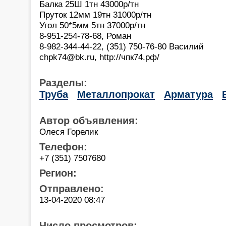
Балка 25Ш 1тн 43000р/тн
Пруток 12мм 19тн 31000р/тн
Угол 50*5мм 5тн 37000р/тн
8-951-254-78-68, Роман
8-982-344-44-22, (351) 750-76-80 Василий
chpk74@bk.ru, http://чпк74.рф/
Разделы:
Труба
Металлопрокат
Арматура
Автор объявления:
Олеся Горелик
Телефон:
+7 (351) 7507680
Регион:
Отправлено:
13-04-2020 08:47
Число просмотров: