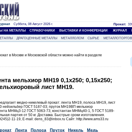
журнал
Суббота, 08 Август 2026 г.
Прокат:
339
Ы НА МЕТАЛЛЫ
СПРАВОЧНИКИ
ВЫСТАВКИ И КОНФЕРЕНЦИИ
ЖУРНАЛ
ЕТАЛЛЫ
ДРАГОЦЕННЫЕ МЕТАЛЛЫ
МЕТАЛЛОЛОМ
СЫРЬЕ
МЕТАЛЛОТОРГО
кат в Москве и Московской области можно найти в разделе
нта мельхиор МН19 0,1х250; 0,15х250;
 Мельхиоровый лист МН19.
редлагает медно-никелевый прокат: лента МН19, полоса МН19, лист
0 нейзильбер ГОСТ 5187-03; пруток МН19ВП мельхиор
ента МНМц3-12 ГОСТ 5063-73; константан МНМц40-1, 5 ГОСТ 5189-
ьная партия от 50 кг. Доставка. Быстрые сроки изготовления.
245)2-11-19, Е-mail: dens_83@inbox.ru Сайт: http://www.ams33.ru
рокат
Лента
Полоса
Пруток
Никель
Медь