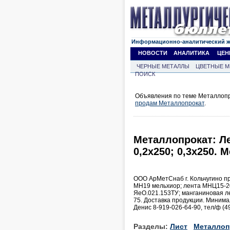
Информационно-аналитический 
НОВОСТИ
АНАЛИТИКА
ЦЕН
ЧЕРНЫЕ МЕТАЛЛЫ
ЦВЕТНЫЕ М
ПОИСК
Объявления по теме Металлопро
продам Металлопрокат
.
Металлопрокат: Ле
0,2х250; 0,3х250.
ООО АрМетСнаб г. Кольчугино п
МН19 мельхиор; лента МНЦ15-2
ЯеО.021.153ТУ; манганиновая л
75. Доставка продукции. Минимал
Денис 8-919-026-64-90, тел/ф (49
Разделы:
Лист
Металлоп