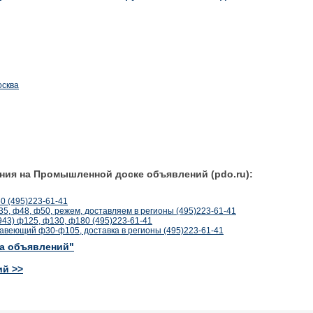
осква
ния на Промышленной доске объявлений (pdo.ru):
0 (495)223-61-41
, ф48, ф50, режем, доставляем в регионы (495)223-61-41
43) ф125, ф130, ф180 (495)223-61-41
авеющий ф30-ф105, доставка в регионы (495)223-61-41
ка объявлений"
ий >>