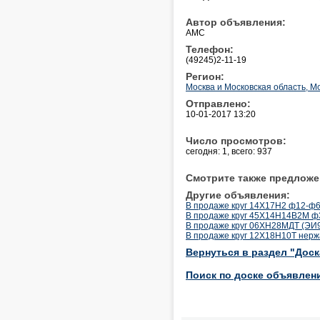
Автор объявления:
АМС
Телефон:
(49245)2-11-19
Регион:
Москва и Московская область, М
Отправлено:
10-01-2017 13:20
Число просмотров:
сегодня: 1, всего: 937
Смотрите также предложе
Другие объявления:
В продаже круг 14Х17Н2 ф12-ф6
В продаже круг 45Х14Н14В2М ф35
В продаже круг 06ХН28МДТ (ЭИ9
В продаже круг 12Х18Н10Т нерж
Вернуться в раздел "Дос
Поиск по доске объявлен