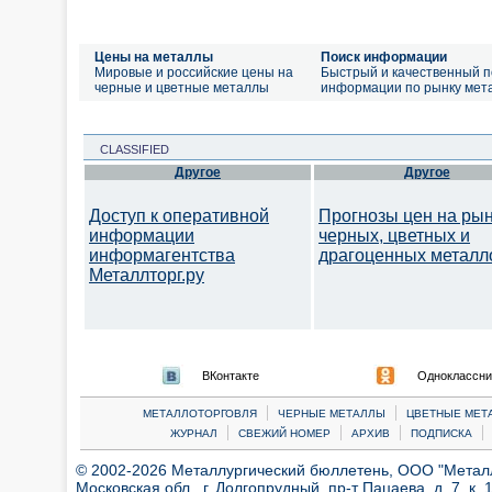
Цены на металлы
Поиск информации
Мировые и российские цены на
Быстрый и качественный п
черные и цветные металлы
информации по рынку мет
CLASSIFIED
Другое
Другое
Доступ к оперативной
Прогнозы цен на ры
информации
черных, цветных и
информагентства
драгоценных металл
Металлторг.ру
ВКонтакте
Одноклассни
|
|
МЕТАЛЛОТОРГОВЛЯ
ЧЕРНЫЕ МЕТАЛЛЫ
ЦВЕТНЫЕ МЕТ
|
|
|
|
ЖУРНАЛ
СВЕЖИЙ НОМЕР
АРХИВ
ПОДПИСКА
© 2002-2026 Металлургический бюллетень, ООО "Металлт
Московская обл., г. Долгопрудный, пр-т Пацаева, д. 7, к. 1