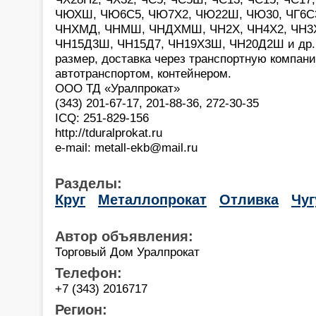
ЧЮХШ, ЧЮ6С5, ЧЮ7Х2, ЧЮ22Ш, ЧЮ30, ЧГ6С3Ш
ЧНХМД, ЧНМШ, ЧНДХМШ, ЧН2Х, ЧН4Х2, ЧН3
ЧН15Д3Ш, ЧН15Д7, ЧН19Х3Ш, ЧН20Д2Ш и др. 
размер, доставка через транспортную компан
автотранспортом, контейнером.
ООО ТД «Уралпрокат»
(343) 201-67-17, 201-88-36, 272-30-35
ICQ: 251-829-156
http://tduralprokat.ru
e-mail: metall-ekb@mail.ru
Разделы:
Круг
Металлопрокат
Отливка
Чуг
Автор объявления:
Торговый Дом Уралпрокат
Телефон:
+7 (343) 2016717
Регион: