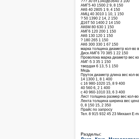
??? 30 от1340до3640 3 100
АМГ5 40 1500 2 9, 8 150
АК6 40 2805 1 9, 4 150
АМЦ 40 3010 1 10, 1 150
? 50 1390 2 14, 2 150
Д16Т 50 1400 2 14 150
АК6М 80 630 1 150
АМГ6 120 200 1 150
АК6 130 120 1 150
? 180 265 1 150
АК6 300 330 1 67 150
марка толщина диаметр кол-во 
Диск АМГ6 70 385 1 22 150
Проволока марка диаметр вес ко
АМГ-5 3 35 1 150
твердая 6 13, 5 1 150
Медь
Пруток диаметр длина вес кол-в
14 1300 1, 8 1 400
с 16 980-1020 15, 8 9 400
40 560 6, 2 1 400
с 40 960-1010 33, 6 3 400
Лист толщина размер вес кол-во
Лента толщина ширина вес цен
0, 8 150 15, 2 350
Прайс по запросу
Тел. 8 915 932 45 23 Михаил E-m
Разделы:
Лист
Круг
Металлопрок