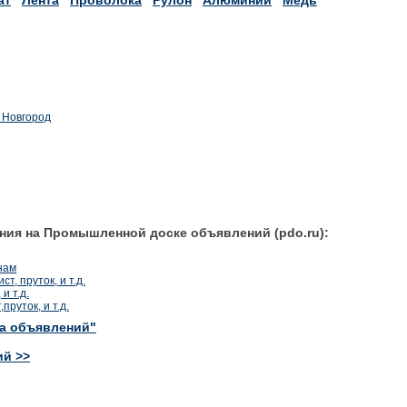
 Новгород
ния на Промышленной доске объявлений (pdo.ru):
нам
, пруток, и т.д.
и т.д.
руток, и т.д.
ка объявлений"
ий >>