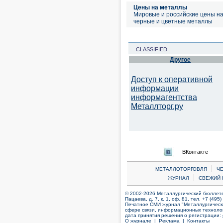
Цены на металлы
Мировые и российские цены н
черные и цветные металлы
CLASSIFIED
Другое
Доступ к оперативной
информации
информагентства
Металлторг.ру
ВКонтакте
|
МЕТАЛЛОТОРГОВЛЯ
Ч
|
ЖУРНАЛ
СВЕЖИЙ 
© 2002-2026 Металлургический бюллетен
Пацаева, д. 7, к. 1, оф. 81, тел. +7 (495
Печатное СМИ журнал "Металлургическ
сфере связи, информационных технолог
дата принятия решения о регистрации:
О журнале |
Реклама |
Контакты