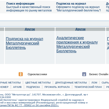
Поиск информации
Подписка на журнал
Д
а
Быстрый и качественный поиск
Оформите подписку на журнал
П
информации по рынку металлов
"Металлургический бюллетень"!
п
Другое
Другое
Аналитические
Подписка на журнал
приложения к журналу
Металлургический
Металлургический
Бюллетень
Бюллетень
Одноклассники
Бизнес Онлайн
|
|
|
|
ЕРНЫЕ МЕТАЛЛЫ
ЦВЕТНЫЕ МЕТАЛЛЫ
ДРАГОЦЕННЫЕ МЕТАЛЛЫ
ЛОМ
CЫРЬ
|
|
|
|
|
НОМЕР
АРХИВ
ПОДПИСКА
ПРОФИЛЬ ЖУРНАЛА
ТЕМАТИЧЕСКИЙ ПЛАН
Р
ь, ООО "Металлторг.ру", 141707, Московская обл., г. Долгопрудный, пр-т
) 134-0300
ий бюллетень" зарегистрировано Федеральной службой по надзору в
ий и массовых коммуникаций (Роскомнадзор), регистрационный номер и
серия ПИ № ФС 77 - 85902 от 04 сентября 2023 г.