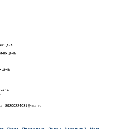
вес цена
л-во цена
о цена
 цена
а
ail: 89200224031@mail.ru
ат
Лента
Проволока
Рулон
Алюминий
Медь