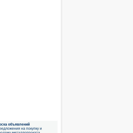
оска объявлений
редложения на покупку и
родажу металлопроката