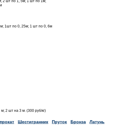
; 2 шт по 1, 5м; 1 шт по 1м;
1м
3м; 1шт по 0, 25м; 1 шт по 0, 6м
 м; 2 шт на 3 м. (300 руб/кг)
прокат
Шестигранник
Пруток
Бронза
Латунь