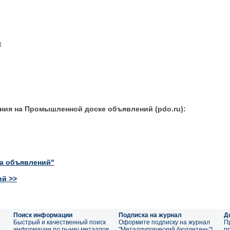
к
ния на Промышленной доске объявлений (pdo.ru):
ка объявлений"
ий >>
Поиск информации
Подписка на журнал
Д
а
Быстрый и качественный поиск
Оформите подписку на журнал
П
информации по рынку металлов
"Металлургический бюллетень"!
п