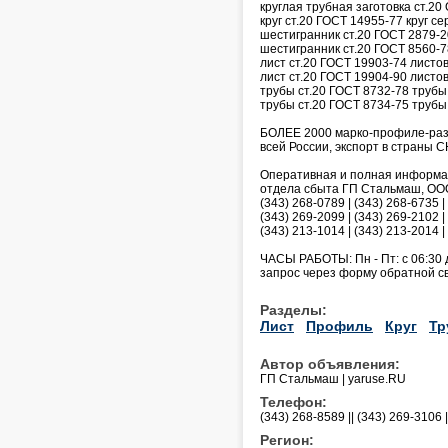
круглая трубная заготовка ст.20
круг ст.20 ГОСТ 14955-77 круг с
шестигранник ст.20 ГОСТ 2879-2
шестигранник ст.20 ГОСТ 8560-
лист ст.20 ГОСТ 19903-74 листо
лист ст.20 ГОСТ 19904-90 листов
трубы ст.20 ГОСТ 8732-78 труб
трубы ст.20 ГОСТ 8734-75 тру
БОЛЕЕ 2000 марко-профиле-разм
всей России, экспорт в страны СН
Оперативная и полная информаци
отдела сбыта ГП Стальмаш, ООО 
(343) 268-0789 | (343) 268-6735 |
(343) 269-2099 | (343) 269-2102 |
(343) 213-1014 | (343) 213-2014 | 
ЧАСЫ РАБОТЫ: Пн - Пт: с 06:30 
запрос через форму обратной связи
Разделы:
Лист
Профиль
Круг
Тр
Автор объявления:
ГП Стальмаш | yaruse.RU
Телефон:
(343) 268-8589 || (343) 269-3106 
Регион: