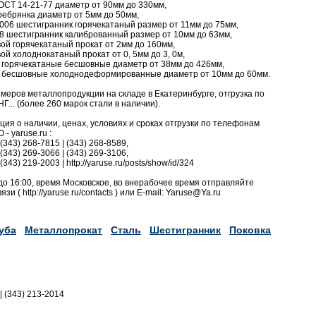
 ОСТ 14-21-77 диаметр от 90мм до 330мм,
еребрянка диаметр от 5мм до 50мм,
006 шестигранник горячекатаный размер от 11мм до 75мм,
78 шестигранник калиброванный размер от 10мм до 63мм,
вой горячекатаный прокат от 2мм до 160мм,
ой холоднокатаный прокат от 0, 5мм до 3, 0м,
ы горячекатаные бесшовные диаметр от 38мм до 426мм,
бы бесшовные холоднодеформированные диаметр от 10мм до 60мм.
еров металлопродукции на складе в Екатеринбурге, отгрузка по
Г... (более 260 марок стали в наличии).
я о наличии, ценах, условиях и сроках отгрузки по телефонам
- yaruse.ru :
 (343) 268-7815 | (343) 268-8589,
 (343) 269-3066 | (343) 269-3106,
(343) 219-2003 | http://yaruse.ru/posts/show/id/324
до 16:00, время Московское, во внерабочее время отправляйте
 ( http://yaruse.ru/contacts ) или E-mail: Yaruse@Ya.ru
уба
Металлопрокат
Сталь
Шестигранник
Поковка
|| (343) 213-2014