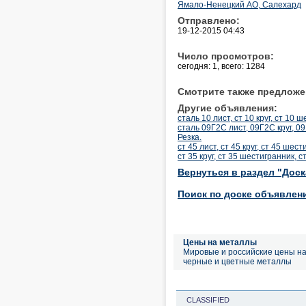
Ямало-Ненецкий АО, Салехард
Отправлено:
19-12-2015 04:43
Число просмотров:
сегодня: 1, всего: 1284
Смотрите также предложе
Другие объявления:
сталь 10 лист, ст 10 круг, ст 10 
сталь 09Г2С лист, 09Г2С круг, 0
Резка.
ст 45 лист, ст 45 круг, ст 45 шес
ст 35 круг, ст 35 шестигранник, с
Вернуться в раздел "Дос
Поиск по доске объявлен
Цены на металлы
Мировые и российские цены н
черные и цветные металлы
CLASSIFIED