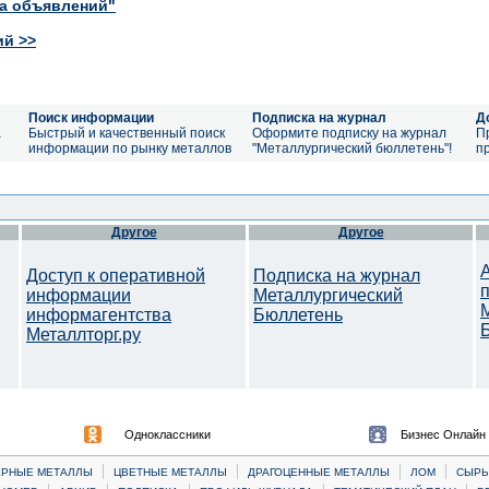
ка объявлений"
ий >>
Поиск информации
Подписка на журнал
Д
а
Быстрый и качественный поиск
Оформите подписку на журнал
П
информации по рынку металлов
"Металлургический бюллетень"!
п
Другое
Другое
Доступ к оперативной
Подписка на журнал
информации
Металлургический
информагентства
Бюллетень
Металлторг.ру
Одноклассники
Бизнес Онлайн
|
|
|
|
ЕРНЫЕ МЕТАЛЛЫ
ЦВЕТНЫЕ МЕТАЛЛЫ
ДРАГОЦЕННЫЕ МЕТАЛЛЫ
ЛОМ
CЫРЬ