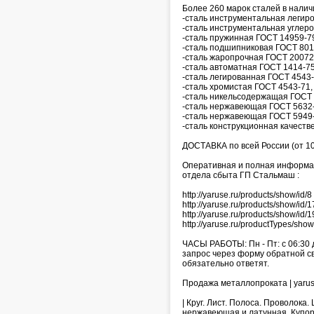
Более 260 марок сталей в нали
-сталь инструментальная легир
-сталь инструментальная углер
-сталь пружинная ГОСТ 14959-7
-сталь подшипниковая ГОСТ 801
-сталь жаропрочная ГОСТ 20072
-сталь автоматная ГОСТ 1414-75
-сталь легированная ГОСТ 4543-
-сталь хромистая ГОСТ 4543-71,
-сталь никельсодержащая ГОСТ 
-сталь нержавеющая ГОСТ 5632-
-сталь нержавеющая ГОСТ 5949-
-сталь конструкционная качеств
ДОСТАВКА по всей России (от 10
Оперативная и полная информаци
отдела сбыта ГП Стальмаш :
http://yaruse.ru/products/show/i
http://yaruse.ru/products/show/i
http://yaruse.ru/products/show/id
http://yaruse.ru/productTypes/show
ЧАСЫ РАБОТЫ: Пн - Пт: с 06:30 
запрос через форму обратной связ
обязательно ответят.
Продажа металлопроката | yaru
| Круг. Лист. Полоса. Проволока
нержавеющая и латунная. Купо