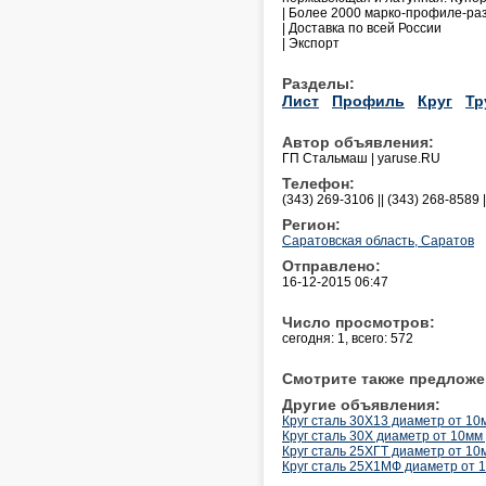
| Более 2000 марко-профиле-ра
| Доставка по всей России
| Экспорт
Разделы:
Лист
Профиль
Круг
Тр
Автор объявления:
ГП Стальмаш | yaruse.RU
Телефон:
(343) 269-3106 || (343) 268-8589 
Регион:
Саратовская область, Саратов
Отправлено:
16-12-2015 06:47
Число просмотров:
сегодня: 1, всего: 572
Смотрите также предложе
Другие объявления:
Круг сталь 30Х13 диаметр от 10мм
Круг сталь 30Х диаметр от 10мм д
Круг сталь 25ХГТ диаметр от 10мм
Круг сталь 25Х1МФ диаметр от 10м