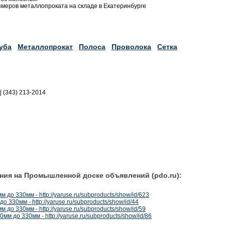
змеров металлопроката на складе в Екатеринбурге
уба
Металлопрокат
Полоса
Проволока
Сетка
|| (343) 213-2014
ния на Промышленной доске объявлений (pdo.ru):
 до 330мм - http://yaruse.ru/subproducts/show/id/623
о 330мм - http://yaruse.ru/subproducts/show/id/44
 до 330мм - http://yaruse.ru/subproducts/show/id/59
м до 330мм - http://yaruse.ru/subproducts/show/id/86