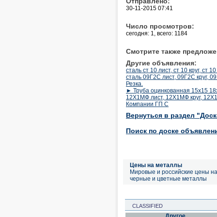
Отправлено:
30-11-2015 07:41
Число просмотров:
сегодня: 1, всего: 1184
Смотрите также предложе
Другие объявления:
сталь ст 10 лист, ст 10 круг, ст 
сталь 09Г2С лист, 09Г2С круг, 0
Резка.
► Труба оцинкованная 15х15 18х
12Х1МФ лист, 12Х1МФ круг, 12Х1
Компании ГП С
Вернуться в раздел "Дос
Поиск по доске объявлен
Цены на металлы
Мировые и российские цены н
черные и цветные металлы
CLASSIFIED
Другое