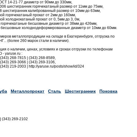
 ОСТ 14-21-77 диаметр от 90мм до 330мм,
006 шестигранник горячекатаный размер от 11мм до 75мм,
78 шестигранник калиброванный размер от 10мм до 63мм,
вой горячекатаный прокат от 2мм до 160мм,
ой холоднокатаный прокат от 0, 5мм до 3, 0м,
ы горячекатаные бесшовные диаметр от 38мм до 426мм,
бы бесшовные холоднодеформированные диаметр от 10мм до 60мм.
еров металлопродукции на складе в Екатеринбурге, отгрузка по
Г... (более 260 марок стали в наличии).
я о наличии, ценах, условиях и сроках отгрузки по телефонам
- yaruse.ru :
 (343) 268-7815 | (343) 268-8589,
 (343) 269-3066 | (343) 269-3106,
(343) 219-2003 | http://yaruse.ru/posts/show/id/324
уба
Металлопрокат
Сталь
Шестигранник
Поковка
|| (343) 269-2102