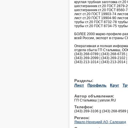
круглая трубная заготовка ст.20
шестигранник ст.20 ГОСТ 2879-2
шестигранник ст.20 ГОСТ 8560-
лист ст.20 ГОСТ 19903-74 листо
лист ст.20 ГОСТ 19904-90 листов
трубы ст.20 ГОСТ 8732-78 труб
трубы ст.20 ГОСТ 8734-75 тру
БОЛЕЕ 2000 марко-профиле-разм
всей России, экспорт в страны СН
Оперативная и полная информаци
отдела сбыта ГП Стальмаш, ООО 
(343) 268-0789 | (343) 268-6735 |
(343) 269-2099 | (343) 269-2102 |
(343) 213-1014 | (343) 213-2014 | 
Разделы:
Лист
Профиль
Круг
Тр
Автор объявления:
ГП Стальмаш | yaruse.RU
Телефон:
(343) 269-3106 || (343) 268-8589 
Регион:
Ямало-Ненецкий АО, Салехард