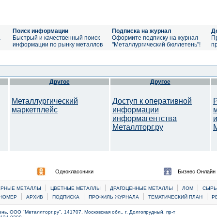
Поиск информации
Подписка на журнал
Д
а
Быстрый и качественный поиск
Оформите подписку на журнал
П
информации по рынку металлов
"Металлургический бюллетень"!
п
Другое
Другое
Металлургический
Доступ к оперативной
маркетплейс
информации
информагентства
Металлторг.ру
M
Одноклассники
Бизнес Онлайн
|
|
|
|
ЕРНЫЕ МЕТАЛЛЫ
ЦВЕТНЫЕ МЕТАЛЛЫ
ДРАГОЦЕННЫЕ МЕТАЛЛЫ
ЛОМ
CЫРЬ
|
|
|
|
|
НОМЕР
АРХИВ
ПОДПИСКА
ПРОФИЛЬ ЖУРНАЛА
ТЕМАТИЧЕСКИЙ ПЛАН
Р
ь, ООО "Металлторг.ру", 141707, Московская обл., г. Долгопрудный, пр-т