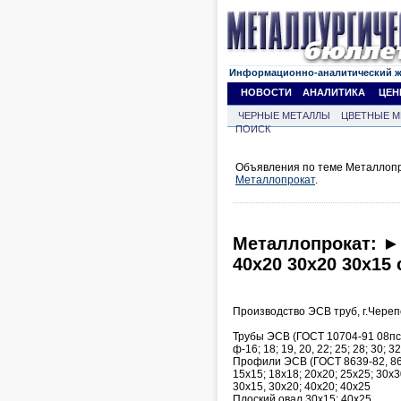
Информационно-аналитический 
НОВОСТИ
АНАЛИТИКА
ЦЕН
ЧЕРНЫЕ МЕТАЛЛЫ
ЦВЕТНЫЕ М
ПОИСК
Объявления по теме Металлопро
Металлопрокат
.
Металлопрокат: ► 
40х20 30х20 30х15 
Производство ЭСВ труб, г.Чере
Трубы ЭСВ (ГОСТ 10704-91 08пс
ф-16; 18; 19, 20, 22; 25; 28; 30; 32
Профили ЭСВ (ГОСТ 8639-82, 86
15х15; 18х18; 20х20; 25х25; 30х3
30х15, 30х20; 40х20; 40х25
Плоский овал 30х15; 40х25