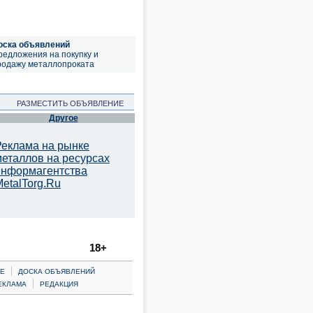
оска объявлений
редложения на покупку и
родажу металлопроката
РАЗМЕСТИТЬ ОБЪЯВЛЕНИЕ
Другое
Реклама на рынке
металлов на ресурсах
информагентства
etalTorg.Ru
18+
|
Е
ДОСКА ОБЪЯВЛЕНИЙ
|
ЕКЛАМА
РЕДАКЦИЯ