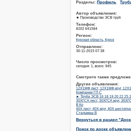
Разделы:
Профиль
Труб
Автор объявления:
★ Производство ЭСВ труб
Телефон:
8202 641584
Регион:
Курская область, Курск
Отправлено:
30-11-2015 07:38
Число просмотров:
сегодня: 1, всего: 945
Смотрите также предложе
Другие объявления:
12Х1МФ лист, 12Х1МФ круг, 12Х1
Компании ГП С
► Труба ЭСВ 16 18 19 20 22 25 2
30ХГСА лист, 30ХГСА круг, 30ХГС
В Ко
40Х лист, 40Х круг, 40Х шестигр
Стальмаш В
Вернуться в раздел "Дос
Поиск по доске объявлен