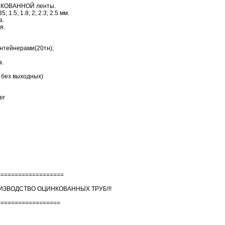
ЦИНКОВАННОЙ ленты.
35; 1.5; 1.8; 2; 2.3; 2.5 мм.
а.
я.
онтейнерами(20тн);
а.
, без выходных)
er
===================
ЗВОДСТВО ОЦИНКОВАННЫХ ТРУБ!!!
==================