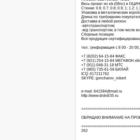
Весь прокат из х/к (08пс) и О
Стенки: 0.6; 0.7; 0.8; 0.9; 1; 1.2; 1.
Упаковка в металлические короб
Длина по требованию покупател
Доставка в любой регион:
-автотранспортом;
-ж/д транспортом, в том числе к
Сборные позиции.
Вся продукция сертифицирован
тел.: (информация с 8 00 - 20 00
+7 (8202) 64-15-84 ФАКС
+7 (921) 254-15-84 МЕГАФОН vib
+7 (911) 048-31-18 МТС
+7 (965) 735-61-59 БИЛАЙ
ICQ: 617211762
SKYPE: goncharov_robert
e-mail: 641584@mail.ru
http://www.drdrdr35.ru
==========================
ОБРАЩАЮ ВНИМАНИЕ НА ПРОИ
==========================
262