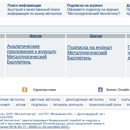
Поиск информации
Подписка на журнал
Д
а
Быстрый и качественный поиск
Оформите подписку на журнал
П
информации по рынку металлов
"Металлургический бюллетень"!
п
Другое
Другое
Аналитические
Подписка на журнал
приложения к журналу
Металлургический
Металлургический
Бюллетень
Бюллетень
Одноклассники
Бизнес Онлайн
|
|
|
|
ЕРНЫЕ МЕТАЛЛЫ
ЦВЕТНЫЕ МЕТАЛЛЫ
ДРАГОЦЕННЫЕ МЕТАЛЛЫ
ЛОМ
CЫРЬ
|
|
|
|
|
НОМЕР
АРХИВ
ПОДПИСКА
ПРОФИЛЬ ЖУРНАЛА
ТЕМАТИЧЕСКИЙ ПЛАН
Р
ь, ООО "Металлторг.ру", 141707, Московская обл., г. Долгопрудный, пр-т
) 134-0300
ий бюллетень" зарегистрировано Федеральной службой по надзору в
ий и массовых коммуникаций (Роскомнадзор), регистрационный номер и
серия ПИ № ФС 77 - 85902 от 04 сентября 2023 г.