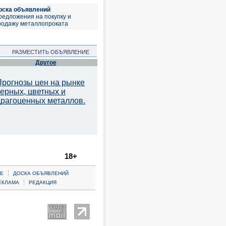
оска объявлений
редложения на покупку и
родажу металлопроката
РАЗМЕСТИТЬ ОБЪЯВЛЕНИЕ
Другое
Прогнозы цен на рынке
черных, цветных и
драгоценных металлов.
18+
|
Е
ДОСКА ОБЪЯВЛЕНИЙ
|
ЕКЛАМА
РЕДАКЦИЯ