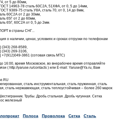
4, от 5 до 80мм,
ОСТ 14963-78 сталь 60С2А, 51ХФА, от 0, 5 до 14мм,
СТ 9389-75 сталь У8А, сталь 70, от 0, 14 до 8мм,
аль 60С2А от 2 до 30мм,
аль 65Г от 2 до 60мм,
ль 65Г, 60С2А от 0, 5 до 2мм.
ОРТ в страны СНГ...
я о наличии, ценах, условиях и сроках отгрузки по телефонам
| (343) 268-8589,
| (343) 269-3106,
3 | +7(912)049-3861 (сотовая связь МТС)
до 16:00, время Московское, во внерабочее время отправляйте
и ( http://yaruse.ru/contacts ) или E-mail: Yaruse@Ya.ru, Вам
se.RU
 легированная, сталь инструментальная, сталь пружинная, сталь
ая, сталь нержавеющая, сталь теплоустойчивая – более 260 марок
. Шестигранник. Трубы. Дробь стальная. Дробь чугунная. Сетка
рос железный
лопрокат
Полоса
Проволока
Сетка
Сталь