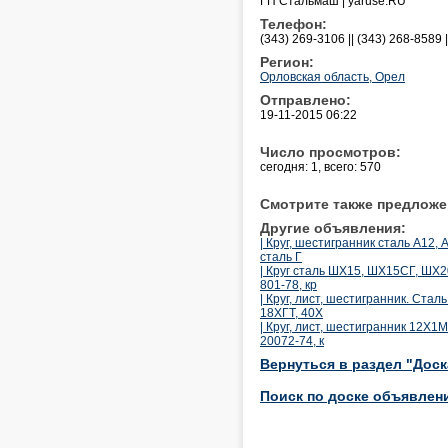
ГП Стальмаш | yaruse.RU
Телефон:
(343) 269-3106 || (343) 268-8589 
Регион:
Орловская область, Орел
Отправлено:
19-11-2015 06:22
Число просмотров:
сегодня: 1, всего: 570
Смотрите также предложе
Другие объявления:
| Круг, шестигранник сталь А1
сталь Г
| Круг сталь ШХ15, ШХ15СГ, ШХ
801-78, кр
| Круг, лист, шестигранник. Ст
18ХГТ, 40Х
| Круг, лист, шестигранник 12
20072-74, к
Вернуться в раздел "Дос
Поиск по доске объявлен