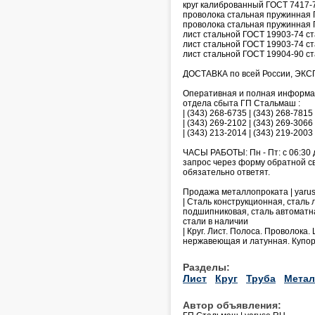
круг калиброванный ГОСТ 7417-7
проволока стальная пружинная Г
проволока стальная пружинная ГО
лист стальной ГОСТ 19903-74 ст
лист стальной ГОСТ 19903-74 ст
лист стальной ГОСТ 19904-90 ста
ДОСТАВКА по всей России, ЭКСП
Оперативная и полная информаци
отдела сбыта ГП Стальмаш :
| (343) 268-6735 | (343) 268-7815 
| (343) 269-2102 | (343) 269-3066 
| (343) 213-2014 | (343) 219-200
ЧАСЫ РАБОТЫ: Пн - Пт: с 06:30 
запрос через форму обратной связ
обязательно ответят.
Продажа металлопроката | yaru
| Сталь конструкционная, сталь
подшипниковая, сталь автоматн
стали в наличии
| Круг. Лист. Полоса. Проволока
нержавеющая и латунная. Купо
Разделы:
Лист
Круг
Труба
Метал
Автор объявления: