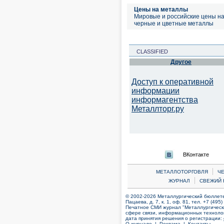
Цены на металлы
Мировые и российские цены н
черные и цветные металлы
CLASSIFIED
Другое
Доступ к оперативной
информации
информагентства
Металлторг.ру
ВКонтакте
|
МЕТАЛЛОТОРГОВЛЯ
Ч
|
ЖУРНАЛ
СВЕЖИЙ 
© 2002-2026 Металлургический бюллетен
Пацаева, д. 7, к. 1, оф. 81, тел. +7 (495
Печатное СМИ журнал "Металлургическ
сфере связи, информационных технолог
дата принятия решения о регистрации:
О журнале |
Реклама |
Контакты