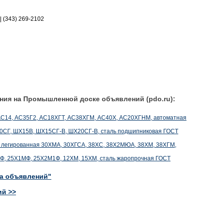
|| (343) 269-2102
ния на Промышленной доске объявлений (pdo.ru):
2, АС14, АС35Г2, АС18ХГТ, АС38ХГМ, АС40Х, АС20ХГНМ, автоматная
20СГ, ШХ15В, ШХ15СГ-В, ШХ20СГ-В, сталь подшипниковая ГОСТ
аль легированная 30ХМА, 30ХГСА, 38ХС, 38Х2МЮА, 38ХМ, 38ХГМ,
Х1МФ, 25Х1МФ, 25Х2М1Ф, 12ХМ, 15ХМ, сталь жаропрочная ГОСТ
ка объявлений"
ий >>