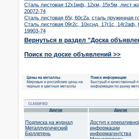
Сталь листовая 12х1мф, 12хм, 15х5м, лист жа
20072-74
Сталь листовая 65г, 60с2а, сталь пружинная г
Сталь листовая 09г2с, 10хснд, 17г1с, 14г2аф, 
19903-74
Вернуться в раздел "Доска объявле
Поиск по доске объявлений >>
Цены на металлы
Поиск информации
Мировые и российские цены на
Быстрый и качественный п
черные и цветные металлы
информации по рынку мет
CLASSIFIED
Другое
Другое
Подписка на журнал
Доступ к оперативно
Металлургический
информации
Бюллетень
информагентства