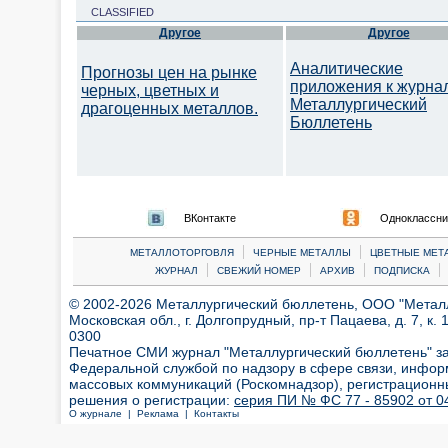
CLASSIFIED
Другое
Другое
Аналитические
Прогнозы цен на рынке
приложения к журна
черных, цветных и
Металлургический
драгоценных металлов.
Бюллетень
ВКонтакте
Одноклассни
|
|
МЕТАЛЛОТОРГОВЛЯ
ЧЕРНЫЕ МЕТАЛЛЫ
ЦВЕТНЫЕ МЕТ
|
|
|
|
ЖУРНАЛ
СВЕЖИЙ НОМЕР
АРХИВ
ПОДПИСКА
© 2002-2026 Металлургический бюллетень, ООО "Металлт
Московская обл., г. Долгопрудный, пр-т Пацаева, д. 7, к. 1
0300
Печатное СМИ журнал "Металлургический бюллетень" з
Федеральной службой по надзору в сфере связи, инфор
массовых коммуникаций (Роскомнадзор), регистрационн
решения о регистрации:
серия ПИ № ФС 77 - 85902 от 04
О журнале |
Реклама |
Контакты