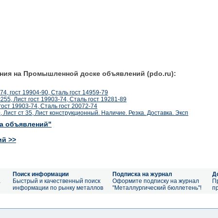
ния на Промышленной доске объявлений (pdo.ru):
-74, гост 19904-90, Сталь гост 14959-79
 с255, Лист гост 19903-74, Сталь гост 19281-89
гост 19903-74, Сталь гост 20072-74
10, Лист ст 35, Лист конструкционный. Наличие. Резка. Доставка. Эксп
ка объявлений"
ий >>
Поиск информации
Подписка на журнал
Д
а
Быстрый и качественный поиск
Оформите подписку на журнал
П
информации по рынку металлов
"Металлургический бюллетень"!
п