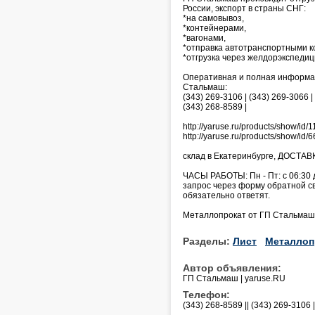
России, экспорт в страны СНГ:
*на самовывоз,
*контейнерами,
*вагонами,
*отправка автотранспортными к
*отгрузка через желдорэкспедиц
Оперативная и полная информаци
Стальмаш:
(343) 269-3106 | (343) 269-3066 |
(343) 268-8589 |
http://yaruse.ru/products/show/i
http://yaruse.ru/products/show/i
склад в Екатеринбурге, ДОСТАВК
ЧАСЫ РАБОТЫ: Пн - Пт: с 06:30 
запрос через форму обратной связ
обязательно ответят.
Металлопрокат от ГП Стальмаш 
Разделы:
Лист
Металлоп
Автор объявления:
ГП Стальмаш | yaruse.RU
Телефон:
(343) 268-8589 || (343) 269-3106 