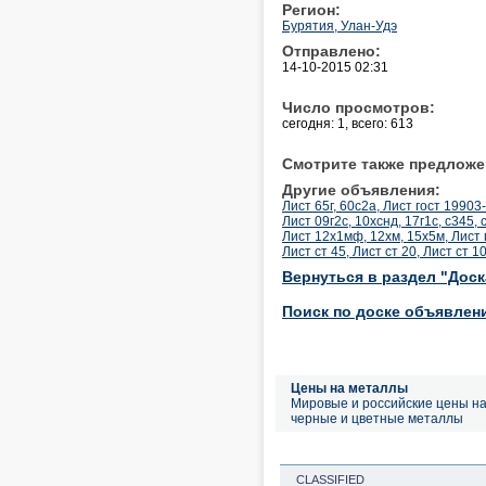
Регион:
Бурятия, Улан-Удэ
Отправлено:
14-10-2015 02:31
Число просмотров:
сегодня: 1, всего: 613
Смотрите также предложе
Другие объявления:
Лист 65г, 60с2а, Лист гост 19903
Лист 09г2с, 10хснд, 17г1с, с345,
Лист 12х1мф, 12хм, 15х5м, Лист 
Лист ст 45, Лист ст 20, Лист ст 
Вернуться в раздел "Дос
Поиск по доске объявлен
Цены на металлы
Мировые и российские цены н
черные и цветные металлы
CLASSIFIED