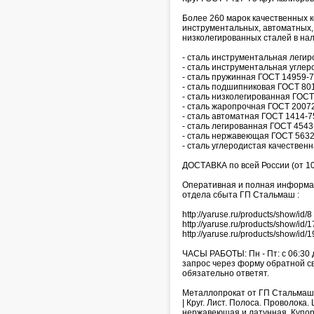
Более 260 марок качественных 
инструментальных, автоматных,
низколегированных сталей в нал
- сталь инструментальная леги
- сталь инструментальная углер
- сталь пружинная ГОСТ 14959-7
- сталь подшипниковая ГОСТ 801
- сталь низколегированная ГОСТ
- сталь жаропрочная ГОСТ 20072
- сталь автоматная ГОСТ 1414-7
- сталь легированная ГОСТ 4543
- сталь нержавеющая ГОСТ 5632
- сталь углеродистая качествен
ДОСТАВКА по всей России (от 10
Оперативная и полная информаци
отдела сбыта ГП Стальмаш :
http://yaruse.ru/products/show/i
http://yaruse.ru/products/show/i
http://yaruse.ru/products/show/id
ЧАСЫ РАБОТЫ: Пн - Пт: с 06:30 
запрос через форму обратной связ
обязательно ответят.
Металлопрокат от ГП Стальмаш 
| Круг. Лист. Полоса. Проволока
нержавеющая и латунная. Купо