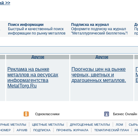
ий >>
Поиск информации
Подписка на журнал
Д
а
Быстрый и качественный поиск
Оформите подписку на журнал
П
информации по рынку металлов
"Металлургический бюллетень"!
п
Другое
Другое
Реклама на рынке
Прогнозы цен на рынке
металлов на ресурсах
черных, цветных и
информагентства
драгоценных металлов.
MetalTorg.Ru
Одноклассники
Бизнес Онлайн
|
|
|
|
ЕРНЫЕ МЕТАЛЛЫ
ЦВЕТНЫЕ МЕТАЛЛЫ
ДРАГОЦЕННЫЕ МЕТАЛЛЫ
ЛОМ
CЫРЬ
|
|
|
|
|
НОМЕР
АРХИВ
ПОДПИСКА
ПРОФИЛЬ ЖУРНАЛА
ТЕМАТИЧЕСКИЙ ПЛАН
Р