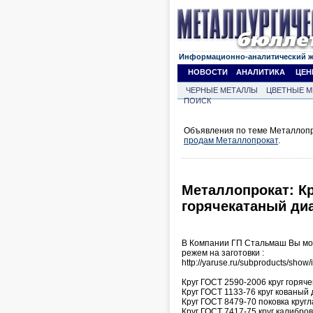
Информационно-аналитический 
НОВОСТИ
АНАЛИТИКА
ЦЕН
ЧЕРНЫЕ МЕТАЛЛЫ
ЦВЕТНЫЕ М
ПОИСК
Объявления по теме Металлопро
продам Металлопрокат
.
Металлопрокат: Кр
горячекатаный ди
В Компании ГП Стальмаш Вы мож
режем на заготовки :
http://yaruse.ru/subproducts/show/
Круг ГОСТ 2590-2006 круг горяч
Круг ГОСТ 1133-76 круг кованый
Круг ГОСТ 8479-70 поковка кругл
Круг ГОСТ 7417-75 круг калибро