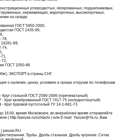
конструкционных углеродистых, легированных, подшипниковых,
 пружинных, нержавеющих, жаропрочных, высокопрочных,
ичии на складе:
рованная ГОСТ 5950-2000,
одистая ГОСТ 1435-99,
9,
-78,
 19281-89,
-74,
5,
-71,
-72,
ная ГОСТ 1050-88
0кг), ЭКСПОРТ в страны СНГ.
я о наличии, ценах, условиях и сроках отгрузки по телефонам
d/8 - Круг стальной ГОСТ 2590-2006 (горячекатаный)
d/17 - Круг калиброванный ГОСТ 7417-75 (холоднотянутый)
/19 - Круг буровой пустотелый ТУ 14-1-681-73
до 16:00, время Московское, во внерабочее время отправляйте
и ( http://yaruse.ru/contacts ) или E-mail: Yaruse@Ya.ru, Вам
| yaruse.RU
. Шестигранник. Трубы. Дробь стальная. Дробь чугунная. Сетка
рос железный