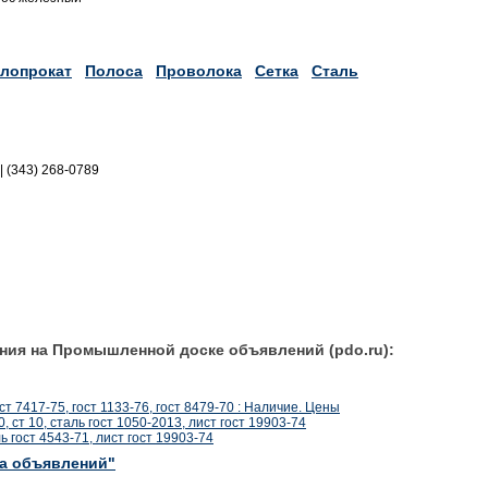
лопрокат
Полоса
Проволока
Сетка
Сталь
|| (343) 268-0789
ния на Промышленной доске объявлений (pdo.ru):
ст 7417-75, гост 1133-76, гост 8479-70 : Наличие. Цены
0, ст 10, сталь гост 1050-2013, лист гост 19903-74
ь гост 4543-71, лист гост 19903-74
ка объявлений"