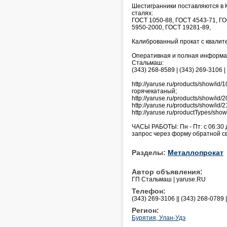
Шестигранники поставляются в 
сталях:
ГОСТ 1050-88, ГОСТ 4543-71, ГО
5950-2000, ГОСТ 19281-89,
Калиброванный прокат с квалите
Оперативная и полная информаци
Стальмаш:
(343) 268-8589 | (343) 269-3106 |
http://yaruse.ru/products/show/i
горячекатаный;
http://yaruse.ru/products/show/i
http://yaruse.ru/products/show/id
http://yaruse.ru/productTypes/sh
ЧАСЫ РАБОТЫ: Пн - Пт: с 06:30 
запрос через форму обратной связи
Разделы:
Металлопрокат
Автор объявления:
ГП Стальмаш | yaruse.RU
Телефон:
(343) 269-3106 || (343) 268-0789 
Регион:
Бурятия, Улан-Удэ