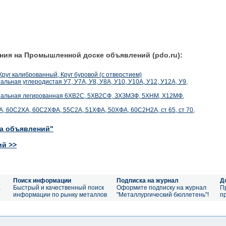
ния на Промышленной доске объявлений (pdo.ru):
 Круг калиброванный, Круг буровой (с отверстием)
тальная углеродистая У7, У7А, У8, У8А, У10, У10А, У12, У12А, У9,
ентальная легированная 6ХВ2С, 5ХВ2СФ, ЗХЗМЗФ, 5ХНМ, Х12МФ,
С2А, 60С2ХА, 60С2ХФА, 55С2А, 51ХФА, 50ХФА, 60С2Н2А, ст 65, ст 70,
ка объявлений"
ий >>
Поиск информации
Подписка на журнал
Д
а
Быстрый и качественный поиск
Оформите подписку на журнал
П
информации по рынку металлов
"Металлургический бюллетень"!
п