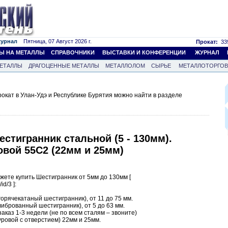
журнал
Пятница, 07 Август 2026 г.
Прокат:
339
Ы НА МЕТАЛЛЫ
СПРАВОЧНИКИ
ВЫСТАВКИ И КОНФЕРЕНЦИИ
ЖУРНАЛ
ЕТАЛЛЫ
ДРАГОЦЕННЫЕ МЕТАЛЛЫ
МЕТАЛЛОЛОМ
СЫРЬЕ
МЕТАЛЛОТОРГО
кат в Улан-Удэ и Республике Бурятия можно найти в разделе
стигранник стальной (5 - 130мм).
вой 55С2 (22мм и 25мм)
ете купить Шестигранник от 5мм до 130мм [
id/3 ]:
орячекатаный шестигранник), от 11 до 75 мм.
иброванный шестигранник), от 5 до 63 мм.
заказ 1-3 недели (не по всем сталям – звоните)
уровой с отверстием) 22мм и 25мм.