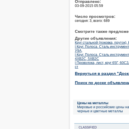
Отправлено:
03-09-2015 05:59
Число просмотров:
сегодня: 3, всего: 689
Смотрите также предложе
Другие объявления:
Круг стальной (поковка, пруток),
| Круг. Полоса. Сталь инструмен
У9А,
| Круг. Полоса. Сталь инструм
4ХВ2С, 5ХВ2С
| Проволока, лист, круг 65Г, 60
ст
Вернуться в раздел "Дос
Поиск по доске объявлен
Цены на металлы
Мировые и российские цены н
черные и цветные металлы
CLASSIFIED