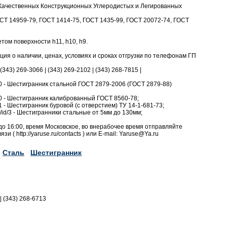
Качественных Конструкционных Углеродистых и Легированных
СТ 14959-79, ГОСТ 1414-75, ГОСТ 1435-99, ГОСТ 20072-74, ГОСТ
том поверхности h11, h10, h9.
я о наличии, ценах, условиях и сроках отгрузки по телефонам ГП
 (343) 269-3066 | (343) 269-2102 | (343) 268-7815 |
d/10 - Шестигранник стальной ГОСТ 2879-2006 (ГОСТ 2879-88)
d/20 - Шестигранник калиброванный ГОСТ 8560-78;
/21 - Шестигранник буровой (с отверстием) ТУ 14-1-681-73;
ow/id/3 - Шестигранники стальные от 5мм до 130мм;
до 16:00, время Московское, во внерабочее время отправляйте
 ( http://yaruse.ru/contacts ) или E-mail: Yaruse@Ya.ru
Сталь
Шестигранник
|| (343) 268-6713