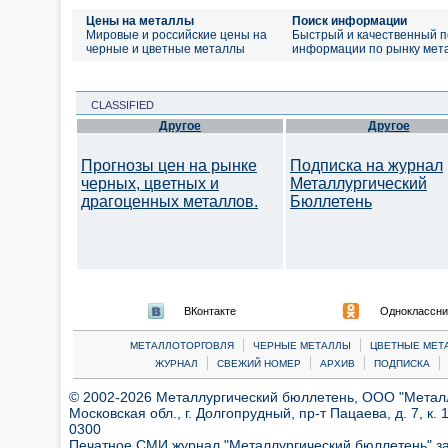
Цены на металлы
Поиск информации
Мировые и российские цены на
Быстрый и качественный п
черные и цветные металлы
информации по рынку мет
CLASSIFIED
Другое
Другое
Прогнозы цен на рынке
Подписка на журнал
черных, цветных и
Металлургический
драгоценных металлов.
Бюллетень
ВКонтакте
Одноклассни
|
|
МЕТАЛЛОТОРГОВЛЯ
ЧЕРНЫЕ МЕТАЛЛЫ
ЦВЕТНЫЕ МЕТ
|
|
|
|
ЖУРНАЛ
СВЕЖИЙ НОМЕР
АРХИВ
ПОДПИСКА
© 2002-2026 Металлургический бюллетень, ООО "Металлт
Московская обл., г. Долгопрудный, пр-т Пацаева, д. 7, к. 1
0300
Печатное СМИ журнал "Металлургический бюллетень" з