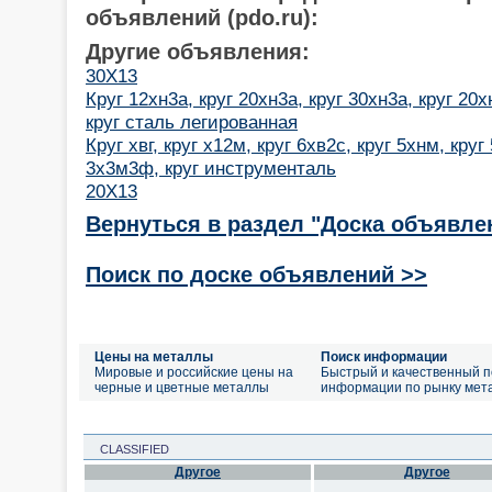
объявлений (pdo.ru):
Другие объявления:
30Х13
Круг 12хн3а, круг 20хн3а, круг 30хн3а, круг 20х
круг сталь легированная
Круг хвг, круг х12м, круг 6хв2с, круг 5хнм, круг
3х3м3ф, круг инструменталь
20Х13
Вернуться в раздел "Доска объявле
Поиск по доске объявлений >>
Цены на металлы
Поиск информации
Мировые и российские цены на
Быстрый и качественный п
черные и цветные металлы
информации по рынку мет
CLASSIFIED
Другое
Другое