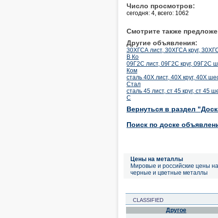
Число просмотров:
сегодня: 4, всего: 1062
Смотрите также предложе
Другие объявления:
30ХГСА лист, 30ХГСА круг, 30ХГС
В Ко
09Г2С лист, 09Г2С круг, 09Г2С ш
Ком
сталь 40Х лист, 40Х круг, 40Х ш
Стал
сталь 45 лист, ст 45 круг, ст 45
С
Вернуться в раздел "Дос
Поиск по доске объявлен
Цены на металлы
Мировые и российские цены н
черные и цветные металлы
CLASSIFIED
Другое