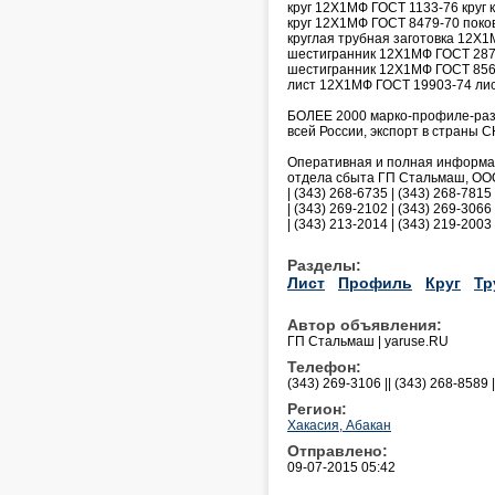
круг 12Х1МФ ГОСТ 1133-76 круг 
круг 12Х1МФ ГОСТ 8479-70 поков
круглая трубная заготовка 12Х1
шестигранник 12Х1МФ ГОСТ 2879
шестигранник 12Х1МФ ГОСТ 8560
лист 12Х1МФ ГОСТ 19903-74 лис
БОЛЕЕ 2000 марко-профиле-разм
всей России, экспорт в страны СН
Оперативная и полная информаци
отдела сбыта ГП Стальмаш, ООО 
| (343) 268-6735 | (343) 268-7815 
| (343) 269-2102 | (343) 269-3066 
| (343) 213-2014 | (343) 219-2003 |
Разделы:
Лист
Профиль
Круг
Тр
Автор объявления:
ГП Стальмаш | yaruse.RU
Телефон:
(343) 269-3106 || (343) 268-8589 
Регион:
Хакасия, Абакан
Отправлено:
09-07-2015 05:42