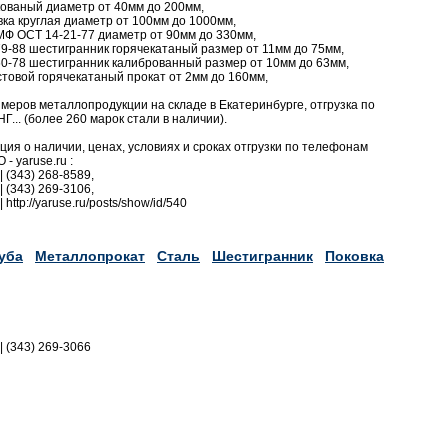
кованый диаметр от 40мм до 200мм,
ка круглая диаметр от 100мм до 1000мм,
МФ ОСТ 14-21-77 диаметр от 90мм до 330мм,
-88 шестигранник горячекатаный размер от 11мм до 75мм,
-78 шестигранник калиброванный размер от 10мм до 63мм,
товой горячекатаный прокат от 2мм до 160мм,
еров металлопродукции на складе в Екатеринбурге, отгрузка по
Г... (более 260 марок стали в наличии).
я о наличии, ценах, условиях и сроках отгрузки по телефонам
- yaruse.ru :
| (343) 268-8589,
| (343) 269-3106,
 http://yaruse.ru/posts/show/id/540
уба
Металлопрокат
Сталь
Шестигранник
Поковка
|| (343) 269-3066