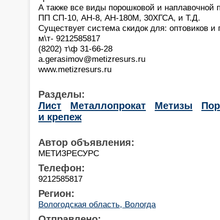
А также все виды порошковой и наплавочной 
ПП СП-10, АН-8, АН-180М, 30ХГСА, и Т.Д.
Существует система скидок для: оптовиков и 
м\т- 9212585817
(8202) т\ф 31-66-28
a.gerasimov@metizresurs.ru
www.metizresurs.ru
Разделы:
Лист
Металлопрокат
Метизы
По
и крепеж
Автор объявления:
МЕТИЗРЕСУРС
Телефон:
9212585817
Регион:
Вологодская область, Вологда
Отправлено: