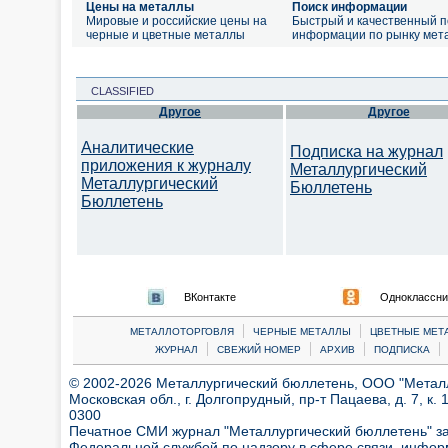
Цены на металлы
Поиск информации
Мировые и российские цены на
Быстрый и качественный п
черные и цветные металлы
информации по рынку мет
CLASSIFIED
Другое
Другое
Аналитические
Подписка на журнал
приложения к журналу
Металлургический
Металлургический
Бюллетень
Бюллетень
ВКонтакте
Одноклассни
|
|
МЕТАЛЛОТОРГОВЛЯ
ЧЕРНЫЕ МЕТАЛЛЫ
ЦВЕТНЫЕ МЕТ
|
|
|
|
ЖУРНАЛ
СВЕЖИЙ НОМЕР
АРХИВ
ПОДПИСКА
© 2002-2026 Металлургический бюллетень, ООО "Металлт
Московская обл., г. Долгопрудный, пр-т Пацаева, д. 7, к. 1
0300
Печатное СМИ журнал "Металлургический бюллетень" з
Федеральной службой по надзору в сфере связи, инфор