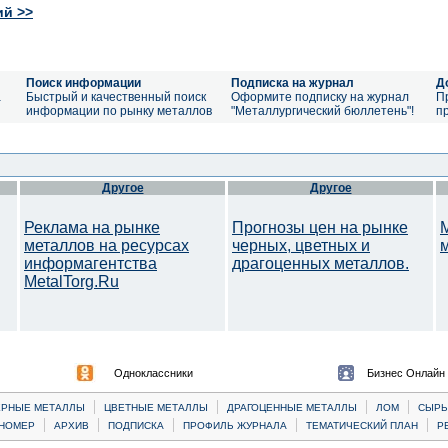
ий >>
Поиск информации
Подписка на журнал
Д
а
Быстрый и качественный поиск
Оформите подписку на журнал
П
информации по рынку металлов
"Металлургический бюллетень"!
п
Другое
Другое
Реклама на рынке
Прогнозы цен на рынке
металлов на ресурсах
черных, цветных и
информагентства
драгоценных металлов.
MetalTorg.Ru
Одноклассники
Бизнес Онлайн
|
|
|
|
ЕРНЫЕ МЕТАЛЛЫ
ЦВЕТНЫЕ МЕТАЛЛЫ
ДРАГОЦЕННЫЕ МЕТАЛЛЫ
ЛОМ
CЫРЬ
|
|
|
|
|
НОМЕР
АРХИВ
ПОДПИСКА
ПРОФИЛЬ ЖУРНАЛА
ТЕМАТИЧЕСКИЙ ПЛАН
Р