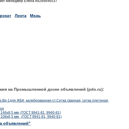
ние! Менеджер Елена 89284646537
рокат
Лента
Медь
ния на Промышленной доске объявлений (pdo.ru):
ка.Вр-1для ЖБК, калиброванная-ст.Сетка сварная, сетка плетеная,
лон
46х8,5 мм, (ГОСТ 9941-81; 9940-81)
08х6,5 мм , (ГОСТ 9941-81; 9940-81)
ка объявлений"