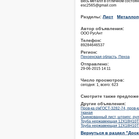
Весь металл в отличном состоя
esc2565@gmail.com
Разделы:
Лист
Металлоп
Автор объявления:
ООО РусАнт
Телефон:
89284646537
Регион:
Пензенская область, Пенза
Отправлено:
29-06-2015 14:11
Число просмотров:
сегодня: 1, всего: 623
Смотрите также предложе
Другие объявления:
Пров-ка о\кГОСТ-3282-74, пров-
тканая
Оцинкованный лист, штрипс, ру
Труба нержавеющая 12Х18Н10Т 1
Труба нержавеющая 12Х18Н10Т 1
Вернуться в раздел "Дос