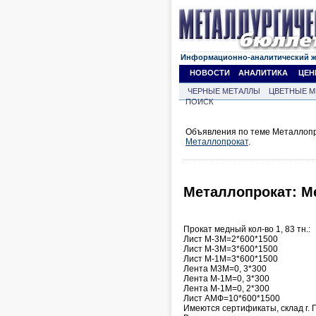
Информационно-аналитический 
НОВОСТИ
АНАЛИТИКА
ЦЕН
ЧЕРНЫЕ МЕТАЛЛЫ
ЦВЕТНЫЕ М
ПОИСК
Объявления по теме Металлопр
Металлопрокат
.
Металлопрокат: М
Прокат медный кол-во 1, 83 тн.:
Лист М-3М=2*600*1500
Лист М-3М=3*600*1500
Лист М-1М=3*600*1500
Лента М3М=0, 3*300
Лента М-1М=0, 3*300
Лента М-1М=0, 2*300
Лист АМФ=10*600*1500
Имеются сертификаты, склад г. 