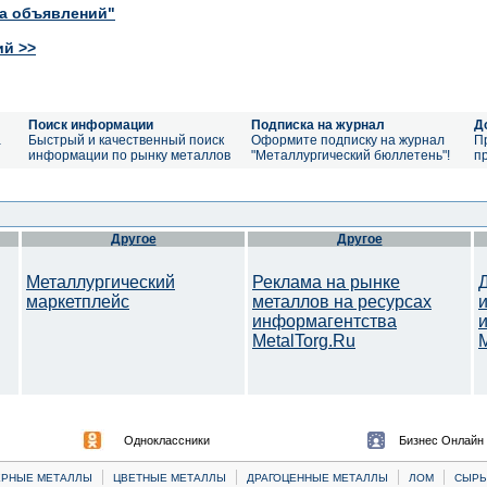
ка объявлений"
ий >>
Поиск информации
Подписка на журнал
Д
а
Быстрый и качественный поиск
Оформите подписку на журнал
П
информации по рынку металлов
"Металлургический бюллетень"!
п
Другое
Другое
Металлургический
Реклама на рынке
маркетплейс
металлов на ресурсах
информагентства
MetalTorg.Ru
Одноклассники
Бизнес Онлайн
|
|
|
|
ЕРНЫЕ МЕТАЛЛЫ
ЦВЕТНЫЕ МЕТАЛЛЫ
ДРАГОЦЕННЫЕ МЕТАЛЛЫ
ЛОМ
CЫРЬ