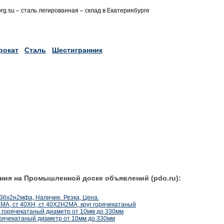
torg.su – сталь легированная – склад в Екатеринбурге
рокат
Сталь
Шестигранник
ния на Промышленной доске объявлений (pdo.ru):
 36х2н2мфа, Наличие. Резка, Цена.
2МА, ст 40ХН, ст 40Х2Н2МА, круг горячекатаный
г горячекатаный диаметр от 10мм до 330мм
орячекатаный диаметр от 10мм до 330мм