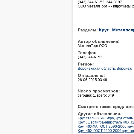
(343) 344-61-52, 344-8197
ООО МеталлТорг » - http://metall
Разделы:
Круг
Металлоп
Автор объявления:
МеталлТорг ООО
Телефон:
(343)344-6152
Регион:
Воронежская область, Воронеж
Отправлено:
26-06-2015 03:48
Число просмотров:
сегодня: 1, всего: 649
Смотрите также предложе
Другие объявления:
Круг сталь 38хн3мфа, круг сталь
Круг , шестигранник сталь 40ХН
Круг 40ХФА ГОСТ 2590-2006 кру
Круг 45Х ГОСТ 2590-2006 круг г