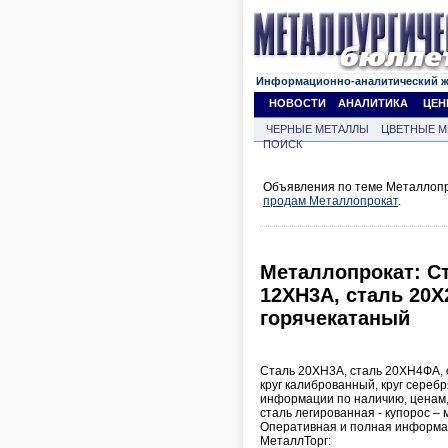
Информационно-аналитический 
НОВОСТИ
АНАЛИТИКА
ЦЕН
ЧЕРНЫЕ МЕТАЛЛЫ
ЦВЕТНЫЕ М
ПОИСК
Объявления по теме Металлопр
продам Металлопрокат
.
Металлопрокат: С
12ХН3А, сталь 20Х
горячекатаный
Сталь 20ХН3А, сталь 20ХН4ФА, с
круг калиброванный, круг сереб
информации по наличию, ценам, с
сталь легированная - купорос – 
Оперативная и полная информаци
МеталлТорг: