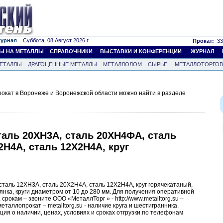
журнал
Суббота, 08 Август 2026 г.
Прокат:
33
Ы НА МЕТАЛЛЫ
СПРАВОЧНИКИ
ВЫСТАВКИ И КОНФЕРЕНЦИИ
ЖУРНАЛ
ЕТАЛЛЫ
ДРАГОЦЕННЫЕ МЕТАЛЛЫ
МЕТАЛЛОЛОМ
СЫРЬЕ
МЕТАЛЛОТОРГО
окат в Воронеже и Воронежской области можно найти в разделе
таль 20ХН3А, сталь 20ХН4ФА, сталь
2Н4А, сталь 12Х2Н4А, круг
таль 12ХН3А, сталь 20Х2Н4А, сталь 12Х2Н4А, круг горячекатаный,
рянка, круги диаметром от 10 до 280 мм. Для получения оперативной
рокам – звоните ООО «МеталлТорг » - http://www.metalltorg.su –
металлопрокат – metalltorg.su - наличие круга и шестигранника.
я о наличии, ценах, условиях и сроках отгрузки по телефонам