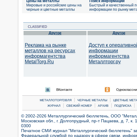
Цены на металлы
Поиск информации
Мировые и российские цены на
Быстрый и качественный п
черные и цветные металлы
информации по рынку мет
CLASSIFIED
Другое
Другое
Реклама на рынке
Доступ к оперативно
металлов на ресурсах
информации
информагентства
информагентства
MetalTorg.Ru
Металлторг.ру
ВКонтакте
Одноклассни
|
|
МЕТАЛЛОТОРГОВЛЯ
ЧЕРНЫЕ МЕТАЛЛЫ
ЦВЕТНЫЕ МЕТ
|
|
|
|
ЖУРНАЛ
СВЕЖИЙ НОМЕР
АРХИВ
ПОДПИСКА
© 2002-2026 Металлургический бюллетень, ООО "Металлт
Московская обл., г. Долгопрудный, пр-т Пацаева, д. 7, к. 1
0300
Печатное СМИ журнал "Металлургический бюллетень" з
Федеральной службой по надзору в сфере связи, инфор