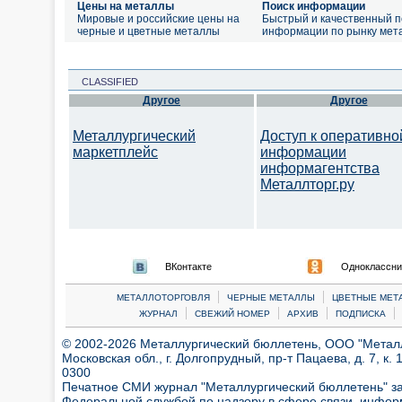
Цены на металлы
Поиск информации
Мировые и российские цены на
Быстрый и качественный п
черные и цветные металлы
информации по рынку мет
CLASSIFIED
Другое
Другое
Металлургический
Доступ к оперативно
маркетплейс
информации
информагентства
Металлторг.ру
ВКонтакте
Одноклассни
|
|
МЕТАЛЛОТОРГОВЛЯ
ЧЕРНЫЕ МЕТАЛЛЫ
ЦВЕТНЫЕ МЕТ
|
|
|
|
ЖУРНАЛ
СВЕЖИЙ НОМЕР
АРХИВ
ПОДПИСКА
© 2002-2026 Металлургический бюллетень, ООО "Металлт
Московская обл., г. Долгопрудный, пр-т Пацаева, д. 7, к. 1
0300
Печатное СМИ журнал "Металлургический бюллетень" з
Федеральной службой по надзору в сфере связи, инфор