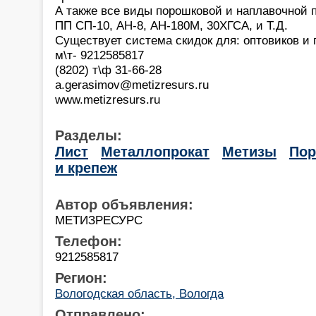
А также все виды порошковой и наплавочной 
ПП СП-10, АН-8, АН-180М, 30ХГСА, и Т.Д.
Существует система скидок для: оптовиков и 
м\т- 9212585817
(8202) т\ф 31-66-28
a.gerasimov@metizresurs.ru
www.metizresurs.ru
Разделы:
Лист
Металлопрокат
Метизы
По
и крепеж
Автор объявления:
МЕТИЗРЕСУРС
Телефон:
9212585817
Регион:
Вологодская область, Вологда
Отправлено: