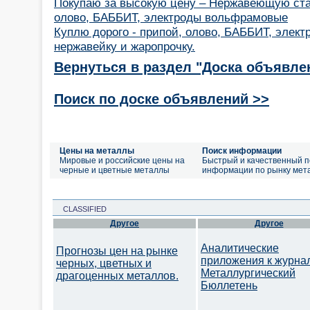
Покупаю за высокую цену – Нержавеющую ста
олово, БАББИТ, электроды вольфрамовые
Куплю дорого - припой, олово, БАББИТ, элек
нержавейку и жаропрочку.
Вернуться в раздел "Доска объявле
Поиск по доске объявлений >>
Цены на металлы
Поиск информации
Мировые и российские цены на
Быстрый и качественный п
черные и цветные металлы
информации по рынку мет
CLASSIFIED
Другое
Другое
Аналитические
Прогнозы цен на рынке
приложения к журна
черных, цветных и
Металлургический
драгоценных металлов.
Бюллетень