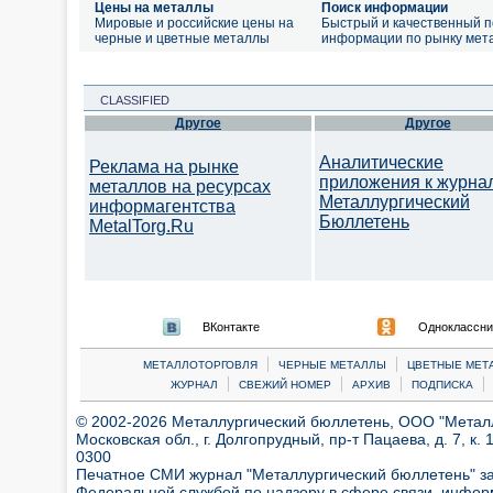
Цены на металлы
Поиск информации
Мировые и российские цены на
Быстрый и качественный п
черные и цветные металлы
информации по рынку мет
CLASSIFIED
Другое
Другое
Аналитические
Реклама на рынке
приложения к журна
металлов на ресурсах
Металлургический
информагентства
Бюллетень
MetalTorg.Ru
ВКонтакте
Одноклассни
|
|
МЕТАЛЛОТОРГОВЛЯ
ЧЕРНЫЕ МЕТАЛЛЫ
ЦВЕТНЫЕ МЕТ
|
|
|
|
ЖУРНАЛ
СВЕЖИЙ НОМЕР
АРХИВ
ПОДПИСКА
© 2002-2026 Металлургический бюллетень, ООО "Металлт
Московская обл., г. Долгопрудный, пр-т Пацаева, д. 7, к. 1
0300
Печатное СМИ журнал "Металлургический бюллетень" з
Федеральной службой по надзору в сфере связи, инфор