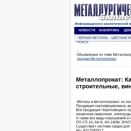
Информационно-аналитический 
НОВОСТИ
АНАЛИТИКА
ЦЕН
ЧЕРНЫЕ МЕТАЛЛЫ
ЦВЕТНЫЕ М
ПОИСК
Объявления по теме Металлопро
продам Металлопрокат
.
Металлопрокат: К
строительные, ви
.Метизы и металлопрокат, из нал
Продукция сертифицирована, кр
Вся продукция Череповецкого пр
проволока сварочная, электроды,
А также все виды порошковой и 
ПП СП-10, АН-8, АН-180М, 30ХГСА
Существует система скидок для:
м\т- 9212585817