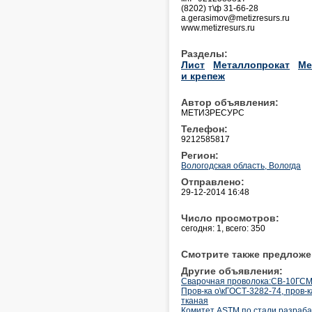
(8202) т\ф 31-66-28
a.gerasimov@metizresurs.ru
www.metizresurs.ru
Разделы:
Лист
Металлопрокат
Ме
и крепеж
Автор объявления:
МЕТИЗРЕСУРС
Телефон:
9212585817
Регион:
Вологодская область, Вологда
Отправлено:
29-12-2014 16:48
Число просмотров:
сегодня: 1, всего: 350
Смотрите также предложе
Другие объявления:
Cварочная проволока:СВ-10ГСМТ
Пров-ка о\кГОСТ-3282-74, пров-
тканая
Комитет ASTM по стали разраба