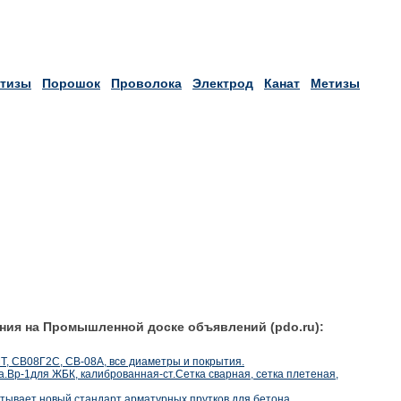
тизы
Порошок
Проволока
Электрод
Канат
Метизы
ния на Промышленной доске объявлений (pdo.ru):
, СВ08Г2С, СВ-08А, все диаметры и покрытия.
ка.Вр-1для ЖБК, калиброванная-ст.Сетка сварная, сетка плетеная,
тывает новый стандарт арматурных прутков для бетона