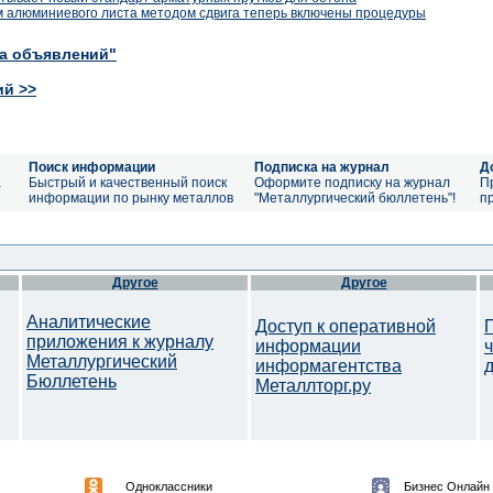
 алюминиевого листа методом сдвига теперь включены процедуры
ка объявлений"
ий >>
Поиск информации
Подписка на журнал
Д
а
Быстрый и качественный поиск
Оформите подписку на журнал
П
информации по рынку металлов
"Металлургический бюллетень"!
п
Другое
Другое
Аналитические
Доступ к оперативной
приложения к журналу
информации
Металлургический
информагентства
Бюллетень
Металлторг.ру
Одноклассники
Бизнес Онлайн