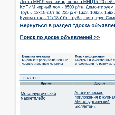
Лента МН19 мельхиор, полоса МНЦ15-20 нейз
КУПИМ черный лом - 8500 р/тн. Демонтируем.
Трубы 12х18н10т по 225 р/кг-16х3; 108х5; 159х6
Купим сталь 12х18н10т: труба, лист, круг. Са
Вернуться в раздел "Доска объявле
Поиск по доске объявлений >>
Цены на металлы
Поиск информации
Мировые и российские цены на
Быстрый и качественный п
черные и цветные металлы
информации по рынку мет
CLASSIFIED
Другое
Другое
Аналитические
Металлургический
приложения к журна
маркетплейс
Металлургический
Бюллетень