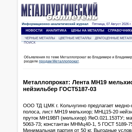
Информационно-аналитический журнал
Пятница, 07 Август 2026 г.
НОВОСТИ
АНАЛИТИКА
ЦЕНЫ НА МЕТАЛЛЫ
СПРАВОЧНИК
ЧЕРНЫЕ МЕТАЛЛЫ
ЦВЕТНЫЕ МЕТАЛЛЫ
ДРАГОЦЕННЫЕ МЕТАЛ
ПОИСК
Объявления по теме Металлопрокат во Владимире и Владимир
разделе
продам Металлопрокат
.
Металлопрокат: Лента МН19 мельхи
нейзильбер ГОСТ5187-03
ООО ТД ЦМК г. Кольчугино предлагает медно-н
полоса, лист МН19 мельхиор; МНЦ15-20 нейз
пруток МН19ВП (мельхиор) ЯеО.021.153ТУ; м
5063-73; константан МНМц40-1, 5 ГОСТ 5189-7
Минимальная партия от 50 кг. Выгодные услов