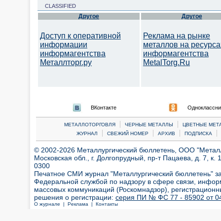
CLASSIFIED
Другое
Другое
Доступ к оперативной
Реклама на рынке
информации
металлов на ресурса
информагентства
информагентства
Металлторг.ру
MetalTorg.Ru
ВКонтакте
Одноклассни
|
|
МЕТАЛЛОТОРГОВЛЯ
ЧЕРНЫЕ МЕТАЛЛЫ
ЦВЕТНЫЕ МЕТ
|
|
|
|
ЖУРНАЛ
СВЕЖИЙ НОМЕР
АРХИВ
ПОДПИСКА
© 2002-2026 Металлургический бюллетень, ООО "Металлт
Московская обл., г. Долгопрудный, пр-т Пацаева, д. 7, к. 1
0300
Печатное СМИ журнал "Металлургический бюллетень" з
Федеральной службой по надзору в сфере связи, инфор
массовых коммуникаций (Роскомнадзор), регистрационн
решения о регистрации:
серия ПИ № ФС 77 - 85902 от 04
О журнале |
Реклама |
Контакты