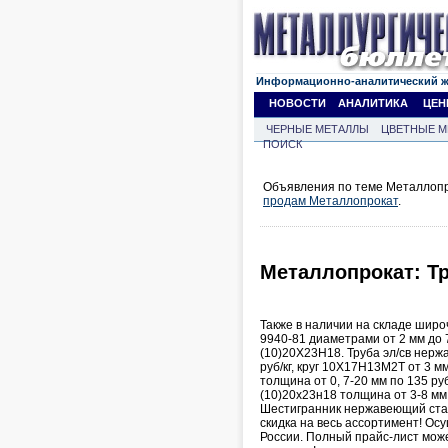
Информационно-аналитический 
НОВОСТИ
АНАЛИТИКА
ЦЕН
ЧЕРНЫЕ МЕТАЛЛЫ
ЦВЕТНЫЕ М
ПОИСК
Объявления по теме Металлопро
продам Металлопрокат
.
Металлопрокат: Т
Также в наличии на складе шир
9940-81 диаметрами от 2 мм до 
(10)20Х23Н18. Труба эл/св нерж
руб/кг, круг 10Х17Н13М2Т от 3 м
толщина от 0, 7-20 мм по 135 ру
(10)20х23н18 толщина от 3-8 мм 
Шестигранник нержавеющий стал
скидка на весь ассортимент! О
России. Полный прайс-лист може