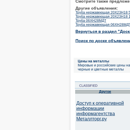
Смотрите также предложе
Другие объявления:
Труба нержавеющая 20Х23Н18 
Труба нержавеющая 20Х23Н18 1
Труба 06ХН28МДТ
Труба нержавеющая 06ХН28МДТ
Вернуться в раздел "Дос
Поиск по доске объявлен
Цены на металлы
Мировые и российские цены н
черные и цветные металлы
CLASSIFIED
Другое
Доступ к оперативной
информации
информагентства
Металлторг.ру