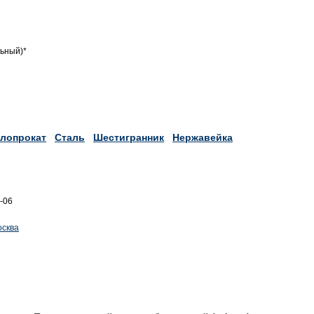
льный)*
лопрокат
Сталь
Шестигранник
Нержавейка
6-06
осква