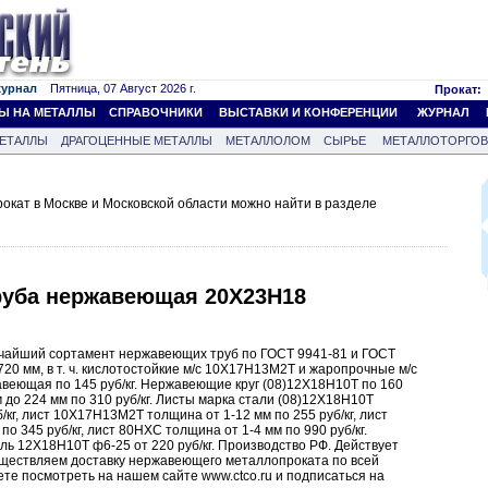
журнал
Пятница, 07 Август 2026 г.
Прокат:
Ы НА МЕТАЛЛЫ
СПРАВОЧНИКИ
ВЫСТАВКИ И КОНФЕРЕНЦИИ
ЖУРНАЛ
ЕТАЛЛЫ
ДРАГОЦЕННЫЕ МЕТАЛЛЫ
МЕТАЛЛОЛОМ
СЫРЬЕ
МЕТАЛЛОТОРГО
кат в Москве и Московской области можно найти в разделе
руба нержавеющая 20Х23Н18
очайший сортамент нержавеющих труб по ГОСТ 9941-81 и ГОСТ
720 мм, в т. ч. кислотостойкие м/с 10Х17Н13М2Т и жаропрочные м/с
авеющая по 145 руб/кг. Нержавеющие круг (08)12Х18Н10Т по 160
м до 224 мм по 310 руб/кг. Листы марка стали (08)12Х18Н10Т
б/кг, лист 10Х17Н13М2Т толщина от 1-12 мм по 255 руб/кг, лист
по 345 руб/кг, лист 80НХС толщина от 1-4 мм по 990 руб/кг.
ь 12Х18Н10Т ф6-25 от 220 руб/кг. Производство РФ. Действует
существляем доставку нержавеющего металлопроката по всей
те посмотреть на нашем сайте www.ctco.ru и подписаться на