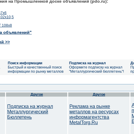
ния на Промышленной доске объявлений (pdo.ru):
57х6
02х10,5
 108х8
ка объявлений"
ий >>
Поиск информации
Подписка на журнал
Д
а
Быстрый и качественный поиск
Оформите подписку на журнал
П
информации по рынку металлов
"Металлургический бюллетень"!
п
Другое
Другое
Подписка на журнал
Реклама на рынке
Металлургический
металлов на ресурсах
Бюллетень
информагентства
MetalTorg.Ru