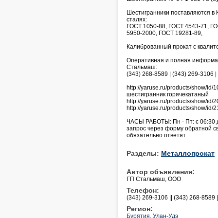
Шестигранники поставляются в 
сталях:
ГОСТ 1050-88, ГОСТ 4543-71, ГО
5950-2000, ГОСТ 19281-89,
Калиброванный прокат с квалите
Оперативная и полная информаци
Стальмаш:
(343) 268-8589 | (343) 269-3106 |
http://yaruse.ru/products/show/i
шестигранник горячекатаный
http://yaruse.ru/products/show/
http://yaruse.ru/products/show/i
ЧАСЫ РАБОТЫ: Пн - Пт: с 06:30 
запрос через форму обратной связ
обязательно ответят.
Разделы:
Металлопрокат
Автор объявления:
ГП Стальмаш, ООО
Телефон:
(343) 269-3106 || (343) 268-8589 
Регион:
Бурятия, Улан-Удэ