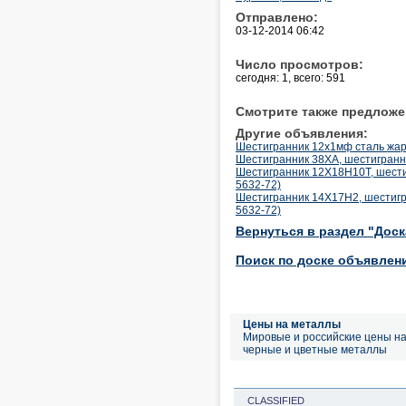
Отправлено:
03-12-2014 06:42
Число просмотров:
сегодня: 1, всего: 591
Смотрите также предложе
Другие объявления:
Шестигранник 12х1мф сталь жаро
Шестигранник 38ХА, шестигранн
Шестигранник 12Х18Н10Т, шест
5632-72)
Шестигранник 14Х17Н2, шестиг
5632-72)
Вернуться в раздел "Дос
Поиск по доске объявлен
Цены на металлы
Мировые и российские цены н
черные и цветные металлы
CLASSIFIED