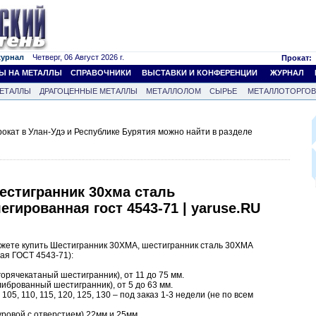
журнал
Четверг, 06 Август 2026 г.
Прокат:
Ы НА МЕТАЛЛЫ
СПРАВОЧНИКИ
ВЫСТАВКИ И КОНФЕРЕНЦИИ
ЖУРНАЛ
ЕТАЛЛЫ
ДРАГОЦЕННЫЕ МЕТАЛЛЫ
МЕТАЛЛОЛОМ
СЫРЬЕ
МЕТАЛЛОТОРГО
кат в Улан-Удэ и Республике Бурятия можно найти в разделе
естигранник 30хма сталь
егированная гост 4543-71 | yaruse.RU
жете купить Шестигранник 30ХМА, шестигранник сталь 30ХМА
ая ГОСТ 4543-71):
орячекатаный шестигранник), от 11 до 75 мм.
иброванный шестигранник), от 5 до 63 мм.
 105, 110, 115, 120, 125, 130 – под заказ 1-3 недели (не по всем
уровой с отверстием) 22мм и 25мм.