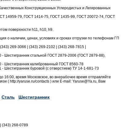
Качественных Конструкционных Углеродистых и Легированных
СТ 14959-79, ГОСТ 1414-75, ГОСТ 1435-99, ГОСТ 20072-74, ГОСТ
том поверхности h11, h10, h9.
я о наличии, ценах, условиях и сроках отгрузки по телефонам ГП
 (343) 269-3066 | (343) 269-2102 | (343) 268-7815 |
d/10 - Шестигранник стальной ГОСТ 2879-2006 (ГОСТ 2879-88),
id/20 - Шестигранник калиброванный ГОСТ 8560-78
d/21 - Шестигранник буровой (с отверстием) ТУ 14-1-681-73
до 16:00, время Московское, во внерабочее время отправляйте
и ( http://yaruse.ru/contacts ) или E-mail: Yaruse@Ya.ru, Вам
Сталь
Шестигранник
|| (343) 268-0789