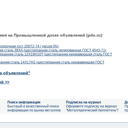
ния на Промышленной доске объявлений (pdo.ru):
прочная гост 20072-74 | yaruse.RU
ик сталь 38ХА (шестигранник сталь легированная ГОСТ 4543-71)
игранник сталь 12Х18Н10Т (шестигранник нержавеющая сталь ГОСТ
ранник сталь 14Х17Н2 (шестигранник сталь нержавеющая ГОСТ
ка объявлений"
ий >>
Поиск информации
Подписка на журнал
Д
а
Быстрый и качественный поиск
Оформите подписку на журнал
П
информации по рынку металлов
"Металлургический бюллетень"!
п